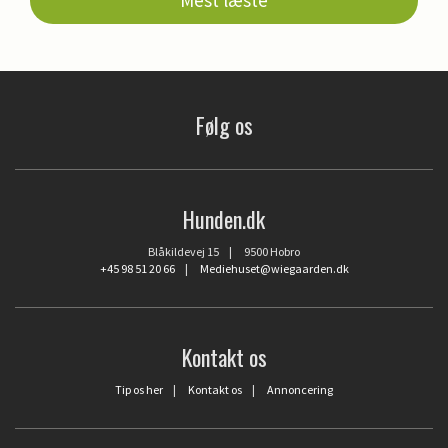
Følg os
Hunden.dk
Blåkildevej 15 | 9500 Hobro
+45 98 51 20 66
|
Mediehuset@wiegaarden.dk
Kontakt os
Tip os her
|
Kontakt os
|
Annoncering