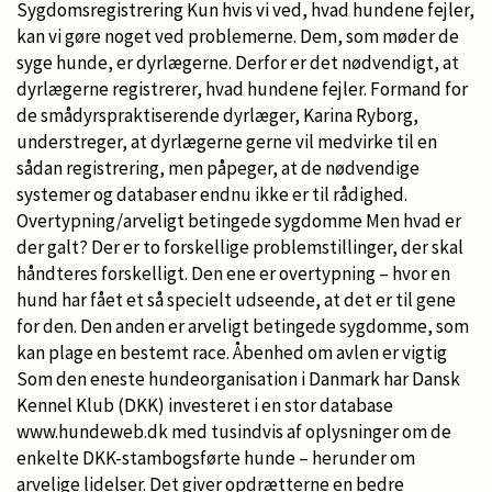
Sygdomsregistrering Kun hvis vi ved, hvad hundene fejler,
kan vi gøre noget ved problemerne. Dem, som møder de
syge hunde, er dyrlægerne. Derfor er det nødvendigt, at
dyrlægerne registrerer, hvad hundene fejler. Formand for
de smådyrspraktiserende dyrlæger, Karina Ryborg,
understreger, at dyrlægerne gerne vil medvirke til en
sådan registrering, men påpeger, at de nødvendige
systemer og databaser endnu ikke er til rådighed.
Overtypning/arveligt betingede sygdomme Men hvad er
der galt? Der er to forskellige problemstillinger, der skal
håndteres forskelligt. Den ene er overtypning – hvor en
hund har fået et så specielt udseende, at det er til gene
for den. Den anden er arveligt betingede sygdomme, som
kan plage en bestemt race. Åbenhed om avlen er vigtig
Som den eneste hundeorganisation i Danmark har Dansk
Kennel Klub (DKK) investeret i en stor database
www.hundeweb.dk med tusindvis af oplysninger om de
enkelte DKK-stambogsførte hunde – herunder om
arvelige lidelser. Det giver opdrætterne en bedre