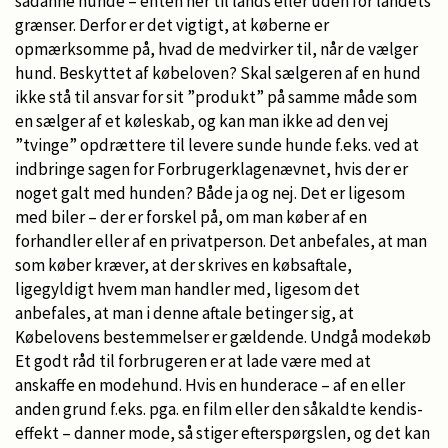
sådanne hunde – enten her til lands eller uden for landets
grænser. Derfor er det vigtigt, at køberne er
opmærksomme på, hvad de medvirker til, når de vælger
hund. Beskyttet af købeloven? Skal sælgeren af en hund
ikke stå til ansvar for sit ”produkt” på samme måde som
en sælger af et køleskab, og kan man ikke ad den vej
”tvinge” opdrættere til levere sunde hunde f.eks. ved at
indbringe sagen for Forbrugerklagenævnet, hvis der er
noget galt med hunden? Både ja og nej. Det er ligesom
med biler – der er forskel på, om man køber af en
forhandler eller af en privatperson. Det anbefales, at man
som køber kræver, at der skrives en købsaftale,
ligegyldigt hvem man handler med, ligesom det
anbefales, at man i denne aftale betinger sig, at
Købelovens bestemmelser er gældende. Undgå modekøb
Et godt råd til forbrugeren er at lade være med at
anskaffe en modehund. Hvis en hunderace – af en eller
anden grund f.eks. pga. en film eller den såkaldte kendis-
effekt – danner mode, så stiger efterspørgslen, og det kan