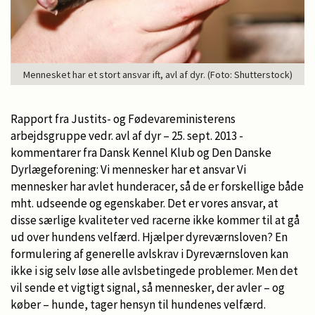
Mennesket har et stort ansvar ift, avl af dyr. (Foto: Shutterstock)
Rapport fra Justits- og Fødevareministerens
arbejdsgruppe vedr. avl af dyr – 25. sept. 2013 -
kommentarer fra Dansk Kennel Klub og Den Danske
Dyrlægeforening: Vi mennesker har et ansvar Vi
mennesker har avlet hunderacer, så de er forskellige både
mht. udseende og egenskaber. Det er vores ansvar, at
disse særlige kvaliteter ved racerne ikke kommer til at gå
ud over hundens velfærd. Hjælper dyreværnsloven? En
formulering af generelle avlskrav i Dyreværnsloven kan
ikke i sig selv løse alle avlsbetingede problemer. Men det
vil sende et vigtigt signal, så mennesker, der avler – og
køber – hunde, tager hensyn til hundenes velfærd.