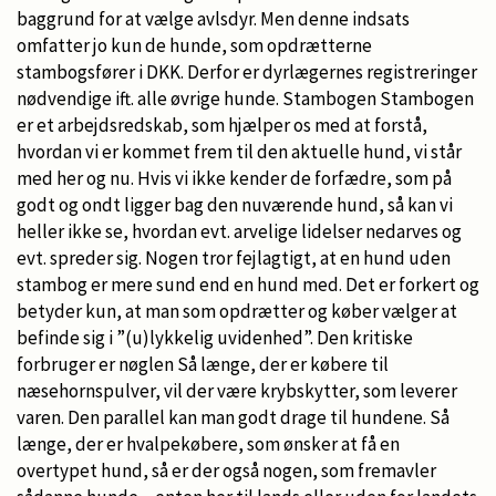
baggrund for at vælge avlsdyr. Men denne indsats
omfatter jo kun de hunde, som opdrætterne
stambogsfører i DKK. Derfor er dyrlægernes registreringer
nødvendige ift. alle øvrige hunde. Stambogen Stambogen
er et arbejdsredskab, som hjælper os med at forstå,
hvordan vi er kommet frem til den aktuelle hund, vi står
med her og nu. Hvis vi ikke kender de forfædre, som på
godt og ondt ligger bag den nuværende hund, så kan vi
heller ikke se, hvordan evt. arvelige lidelser nedarves og
evt. spreder sig. Nogen tror fejlagtigt, at en hund uden
stambog er mere sund end en hund med. Det er forkert og
betyder kun, at man som opdrætter og køber vælger at
befinde sig i ”(u)lykkelig uvidenhed”. Den kritiske
forbruger er nøglen Så længe, der er købere til
næsehornspulver, vil der være krybskytter, som leverer
varen. Den parallel kan man godt drage til hundene. Så
længe, der er hvalpekøbere, som ønsker at få en
overtypet hund, så er der også nogen, som fremavler