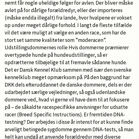
nemt får nogle uheldige følger for avlen. Der bliver måske
avlet på for dårlige forældredyr, eller der importeres
(måske endda illegalt) fra lande, hvor hvalpene er vokset
op under meget dårlige forhold. I langt de fleste tilfælde
vil det være muligt at vælge en anden race, som har de
stort set samme kvaliteter som ”moderacen”.
Udstillingsdommernes rolle Hvis dommerne præmierer
overtypede hunde på hundeudstillinger, så er
opdrætterne tilbøjelige til at fremavle sådanne hunde.
Det er Dansk Kennel Klub sammen med især den svenske
kennelklub meget opmærksom på. På den baggrund har
DKK dels efteruddannet de danske dommere, dels er der
udarbejdet særlige vejledninger, så også udenlandske
dommere ved, hvad vi gerne vil have dem til at fokusere
på – de såkaldte racespecifikke anvisninger for udsatte
racer (Breed Specific Instructions). Er fremtiden DNA-
testning? Der arbejdes i disse år intenst for at kunne finde
arveligt betingede sygdomme gennem DNA-tests, så man
helt kan undgå at anvende forældredyr med diverse