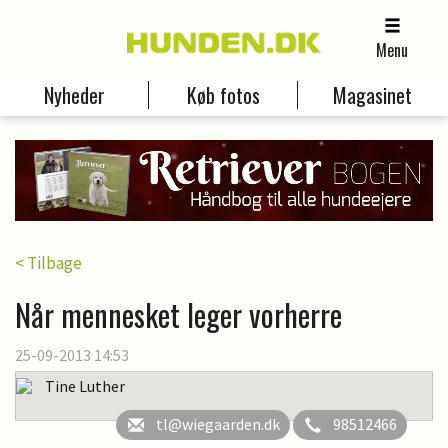
Menu
Nyheder
Køb fotos
Magasinet
< Tilbage
Når mennesket leger vorherre
25-09-2013 14:53
Tine Luther
tl@wiegaarden.dk
98512466