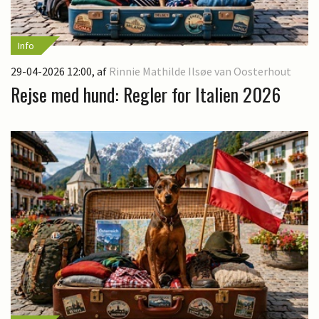
Info
29-04-2026 12:00
, af
Rinnie Mathilde Ilsøe van Oosterhout
Rejse med hund: Regler for Italien 2026