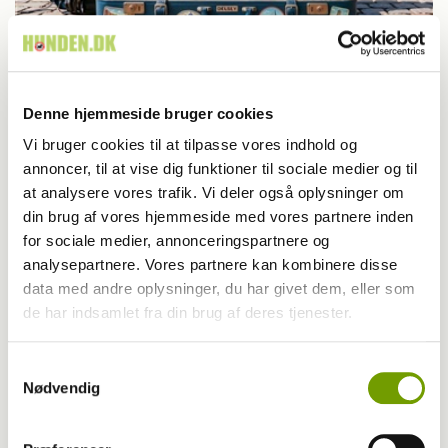
Info
23-04-2026 19:00
, af
Rinnie Mathilde Ilsøe van Oosterhout
Rejse med hund: Regler for Holland 2026
Denne hjemmeside bruger cookies
Vi bruger cookies til at tilpasse vores indhold og
annoncer, til at vise dig funktioner til sociale medier og til
at analysere vores trafik. Vi deler også oplysninger om
din brug af vores hjemmeside med vores partnere inden
for sociale medier, annonceringspartnere og
analysepartnere. Vores partnere kan kombinere disse
data med andre oplysninger, du har givet dem, eller som
de har indsamlet fra din brug af deres tjenester.
Samtykkevalg
Nødvendig
Info