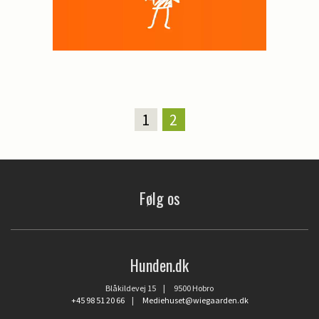
1
2
Følg os
Hunden.dk
Blåkildevej 15 | 9500 Hobro
+45 98 51 20 66
|
Mediehuset@wiegaarden.dk