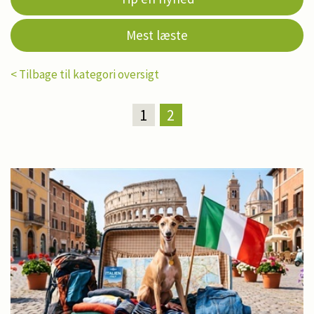
Mest læste
< Tilbage til kategori oversigt
1
2