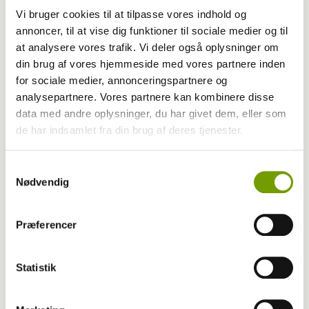
Vi bruger cookies til at tilpasse vores indhold og
annoncer, til at vise dig funktioner til sociale medier og til
at analysere vores trafik. Vi deler også oplysninger om
Adfærd
din brug af vores hjemmeside med vores partnere inden
for sociale medier, annonceringspartnere og
Hvorfor graver hunden i kurven?
analysepartnere. Vores partnere kan kombinere disse
data med andre oplysninger, du har givet dem, eller som
de har indsamlet fra din brug af deres tjenester.
Samtykkevalg
Nødvendig
Præferencer
Statistik