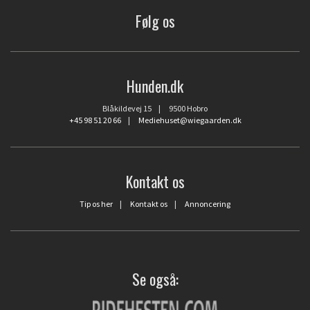
Følg os
Hunden.dk
Blåkildevej 15 | 9500 Hobro
+45 98 51 20 66
|
Mediehuset@wiegaarden.dk
Kontakt os
Tip os her
|
Kontakt os
|
Annoncering
Se også: