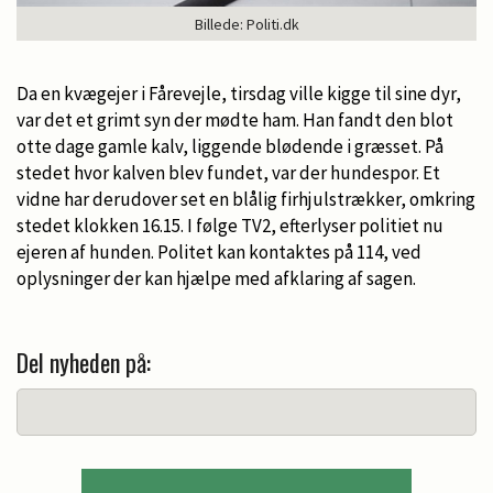
Billede: Politi.dk
Da en kvægejer i Fårevejle, tirsdag ville kigge til sine dyr,
var det et grimt syn der mødte ham. Han fandt den blot
otte dage gamle kalv, liggende blødende i græsset. På
stedet hvor kalven blev fundet, var der hundespor. Et
vidne har derudover set en blålig firhjulstrækker, omkring
stedet klokken 16.15. I følge TV2, efterlyser politiet nu
ejeren af hunden. Politet kan kontaktes på 114, ved
oplysninger der kan hjælpe med afklaring af sagen.
Del nyheden på: