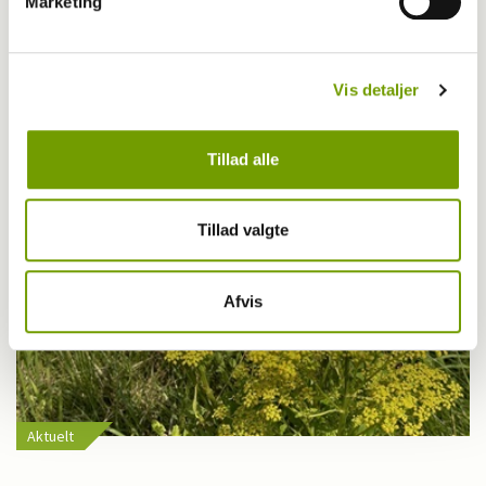
Marketing
Livet med hund
Første bichon havanais med BH-titel
Vis detaljer
Tillad alle
Tillad valgte
Afvis
Aktuelt