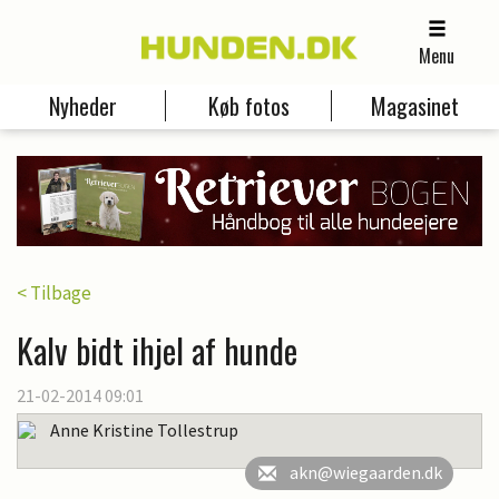
Menu
Nyheder
Køb fotos
Magasinet
< Tilbage
Kalv bidt ihjel af hunde
21-02-2014 09:01
Anne Kristine Tollestrup
akn@wiegaarden.dk