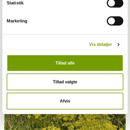
Statistik
Marketing
Vis detaljer
Livet med hund
Første bichon havanais med BH-titel
Tillad alle
Tillad valgte
Afvis