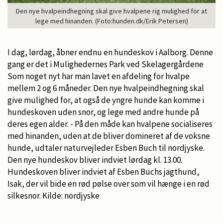
Den nye hvalpeindhegning skal give hvalpene rig mulighed for at
lege med hinanden. (Foto:hunden.dk/Erik Petersen)
I dag, lørdag, åbner endnu en hundeskov i Aalborg. Denne
gang er det i Mulighedernes Park ved Skelagergårdene
Som noget nyt har man lavet en afdeling for hvalpe
mellem 2 og 6 måneder. Den nye hvalpeindhegning skal
give mulighed for, at også de yngre hunde kan komme i
hundeskoven uden snor, og lege med andre hunde på
deres egen alder. - På den måde kan hvalpene socialiseres
med hinanden, uden at de bliver domineret af de voksne
hunde, udtaler naturvejleder Esben Buch til nordjyske.
Den nye hundeskov bliver indviet lørdag kl. 13.00.
Hundeskoven bliver indviet af Esben Buchs jagthund,
Isak, der vil bide en rød pølse over som vil hænge i en rød
silkesnor. Kilde: nordjyske