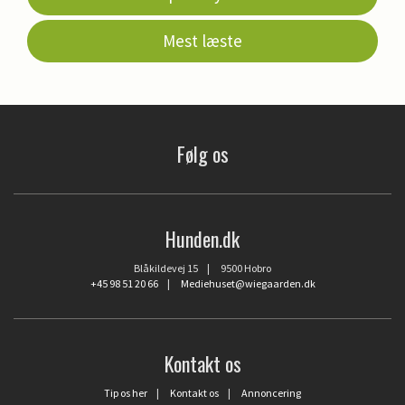
Mest læste
Følg os
Hunden.dk
Blåkildevej 15 | 9500 Hobro
+45 98 51 20 66
|
Mediehuset@wiegaarden.dk
Kontakt os
Tip os her
|
Kontakt os
|
Annoncering