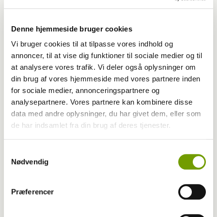
Denne hjemmeside bruger cookies
Vi bruger cookies til at tilpasse vores indhold og
annoncer, til at vise dig funktioner til sociale medier og til
at analysere vores trafik. Vi deler også oplysninger om
din brug af vores hjemmeside med vores partnere inden
for sociale medier, annonceringspartnere og
analysepartnere. Vores partnere kan kombinere disse
Adfærd
data med andre oplysninger, du har givet dem, eller som
de har indsamlet fra din brug af deres tjenester.
Hvorfor graver hunden i kurven?
Samtykkevalg
Nødvendig
Præferencer