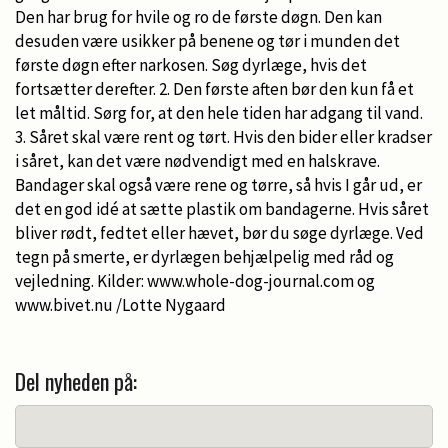
Den har brug for hvile og ro de første døgn. Den kan
desuden være usikker på benene og tør i munden det
første døgn efter narkosen. Søg dyrlæge, hvis det
fortsætter derefter. 2. Den første aften bør den kun få et
let måltid. Sørg for, at den hele tiden har adgang til vand.
3. Såret skal være rent og tørt. Hvis den bider eller kradser
i såret, kan det være nødvendigt med en halskrave.
Bandager skal også være rene og tørre, så hvis I går ud, er
det en god idé at sætte plastik om bandagerne. Hvis såret
bliver rødt, fedtet eller hævet, bør du søge dyrlæge. Ved
tegn på smerte, er dyrlægen behjælpelig med råd og
vejledning. Kilder: www.whole-dog-journal.com og
www.bivet.nu /Lotte Nygaard
Del nyheden på: