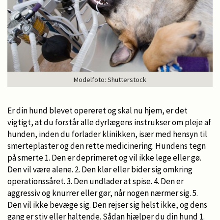
Modelfoto: Shutterstock
Er din hund blevet opereret og skal nu hjem, er det
vigtigt, at du forstår alle dyrlægens instrukser om pleje af
hunden, inden du forlader klinikken, især med hensyn til
smerteplaster og den rette medicinering. Hundens tegn
på smerte 1. Den er deprimeret og vil ikke lege eller gø.
Den vil være alene. 2. Den klør eller bider sig omkring
operationssåret. 3. Den undlader at spise. 4. Den er
aggressiv og knurrer eller gør, når nogen nærmer sig. 5.
Den vil ikke bevæge sig. Den rejser sig helst ikke, og dens
gang er stiv eller haltende. Sådan hjælper du din hund 1.