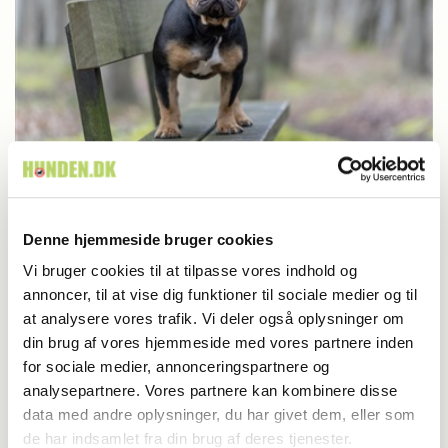
Britisk racedebat handler ikke om nyt
Denne hjemmeside bruger cookies
forbud
Vi bruger cookies til at tilpasse vores indhold og
annoncer, til at vise dig funktioner til sociale medier og til
at analysere vores trafik. Vi deler også oplysninger om
din brug af vores hjemmeside med vores partnere inden
for sociale medier, annonceringspartnere og
analysepartnere. Vores partnere kan kombinere disse
data med andre oplysninger, du har givet dem, eller som
de har indsamlet fra din brug af deres tjenester.