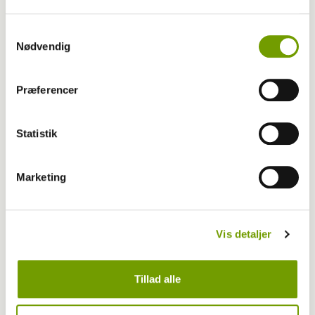
Samtykkevalg
Nødvendig
Præferencer
Adfærd
Hvorfor graver hunden i kurven?
Statistik
Marketing
Vis detaljer
Tillad alle