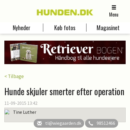
Menu
Nyheder
Køb fotos
Magasinet
< Tilbage
Hunde skjuler smerter efter operation
11-09-2015 13:42
Tine Luther
tl@wiegaarden.dk
98512466