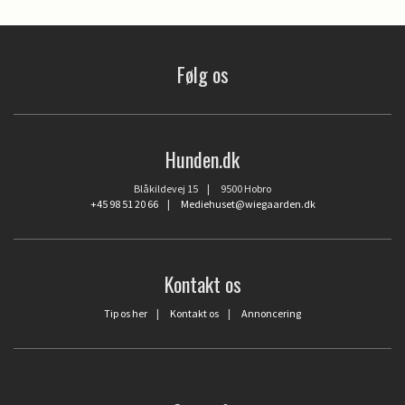
Følg os
Hunden.dk
Blåkildevej 15 | 9500 Hobro
+45 98 51 20 66
|
Mediehuset@wiegaarden.dk
Kontakt os
Tip os her
|
Kontakt os
|
Annoncering