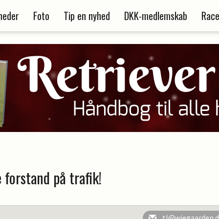
heder
Foto
Tip en nyhed
DKK-medlemskab
Race
 forstand på trafik!
tl@wiegaarden.