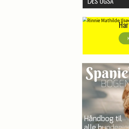
LÆS OGSÅ
Har