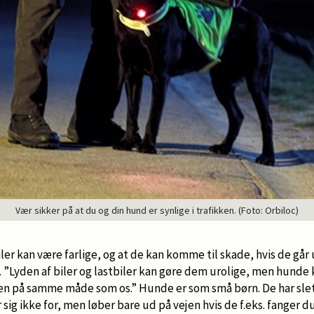
Vær sikker på at du og din hund er synlige i trafikken. (Foto: Orbiloc)
er kan være farlige, og at de kan komme til skade, hvis de går u
”Lyden af biler og lastbiler kan gøre dem urolige, men hunde k
kken på samme måde som os.” Hunde er som små børn. De har slet
 sig ikke for, men løber bare ud på vejen hvis de f.eks. fanger du