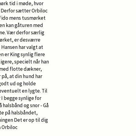
ørk tid i møde, hvor
. Derfor sætter Orbiloc
d Fido mens tusmørket
eden kan gåturen med
rne. Vær derfor særlig
mørket, er desværre
 Hansen har valgt at
n er King synlig flere
igere, specielt når han
 med flotte dækner,
på, at din hund har
 godt ud og holde
eventuelt en lygte. Til
 I begge synlige for
på halsbånd og snor - Gå
gte på halsbåndet,
ingen Det er op til dig
a Orbiloc