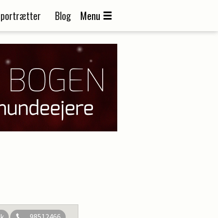
portrætter
Blog
Menu
dk
98512466