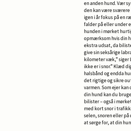
en anden hund. Vær syn
den kan være sværere fo
igen i år fokus på en 
falder på eller under 
hunden i mørket hurtigt
opmærksom hvis din hun
ekstra udsat, da bilis
give sin seksårige lab
kilometer væk,” siger 
ikke er i snor.” Klæd
halsbånd og endda hun
det rigtige og sikre o
varmen. Som ejer kan d
din hund kan du bruge 
bilister – også i mørke
med kort snor i trafik
selen, snoren eller på 
at sørge for, at din h