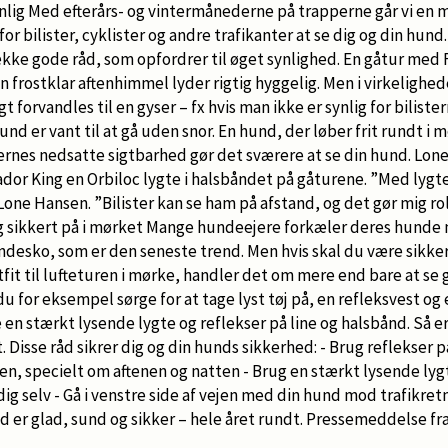
lig Med efterårs- og vintermånederne på trapperne går vi en m
r bilister, cyklister og andre trafikanter at se dig og din hund
række gode råd, som opfordrer til øget synlighed. En gåtur me
en frostklar aftenhimmel lyder rigtig hyggelig. Men i virkeligh
 forvandles til en gyser – fx hvis man ikke er synlig for biliste
d er vant til at gå uden snor. En hund, der løber frit rundt i 
ternes nedsatte sigtbarhed gør det sværere at se din hund. Lone
rador King en Orbiloc lygte i halsbåndet på gåturene. ”Med lygte
Lone Hansen. ”Bilister kan se ham på afstand, og det gør mig rol
 dig sikkert på i mørket Mange hundeejere forkæler deres hunde
desko, som er den seneste trend. Men hvis skal du være sikker 
utfit til lufteturen i mørke, handler det om mere end bare at se
u for eksempel sørge for at tage lyst tøj på, en refleksvest og 
en stærkt lysende lygte og reflekser på line og halsbånd. Så er
t. Disse råd sikrer dig og din hunds sikkerhed: - Brug reflekser 
ken, specielt om aftenen og natten - Brug en stærkt lysende ly
dig selv - Gå i venstre side af vejen med din hund mod trafikretn
und er glad, sund og sikker – hele året rundt. Pressemeddelse fr