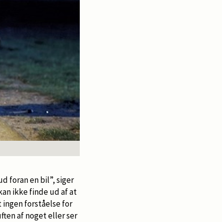
d foran en bil”, siger
an ikke finde ud af at
 ingen forståelse for
ften af noget eller ser