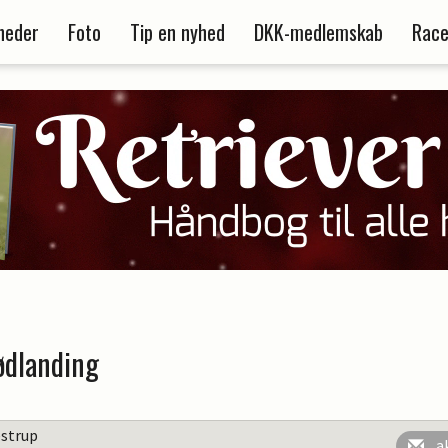
heder
Foto
Tip en nyhed
DKK-medlemskab
Race
ødlanding
estrup
a