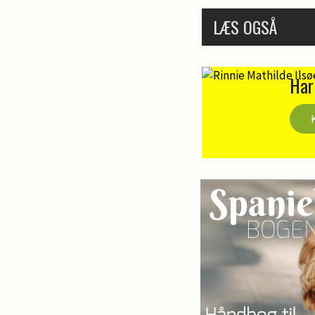
LÆS OGSÅ
Har