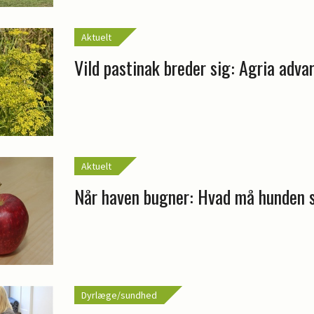
Aktuelt
Vild pastinak breder sig: Agria adva
Aktuelt
Når haven bugner: Hvad må hunden 
Dyrlæge/sundhed