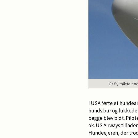
Et fly måtte nø
I USA førte et hundeang
hunds bur og lukkede d
begge blev bidt. Pilot
ok. US Airways tillade
Hundeejeren, der trods