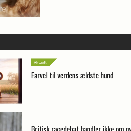
Aktuelt
Farvel til verdens ældste hund
Britisk racedebat handler ikke om n