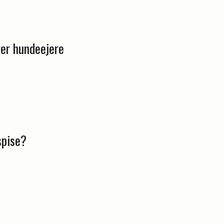
rer hundeejere
spise?