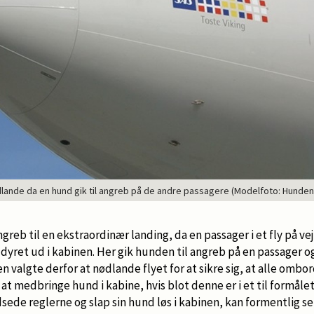
dlande da en hund gik til angreb på de andre passagere (Modelfoto: Hunden
reb til en ekstraordinær landing, da en passager i et fly på vej
yret ud i kabinen. Her gik hunden til angreb på en passager o
en valgte derfor at nødlande flyet for at sikre sig, at alle om
r at medbringe hund i kabine, hvis blot denne er i et til formål
ede reglerne og slap sin hund løs i kabinen, kan formentlig se 