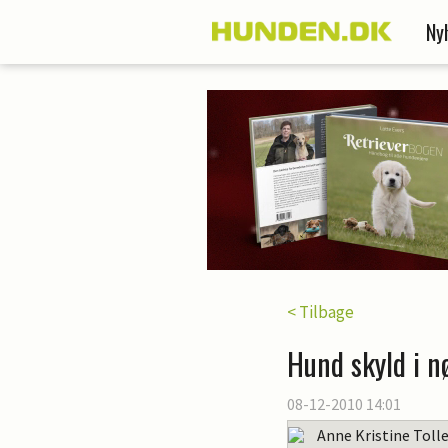
Ny
< Tilbage
Hund skyld i n
08-12-2010 14:01
Anne Kristine Toll