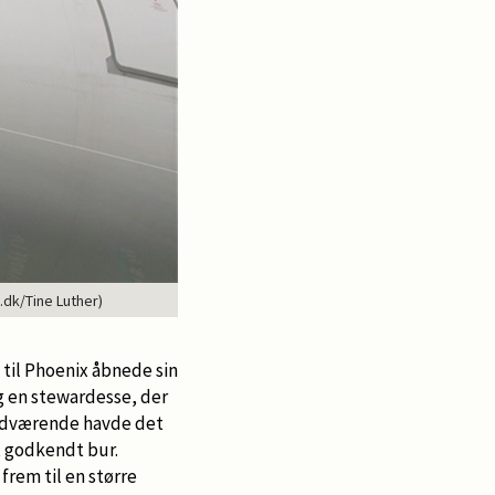
.dk/Tine Luther)
 til Phoenix åbnede sin
g en stewardesse, der
bordværende havde det
et godkendt bur.
frem til en større