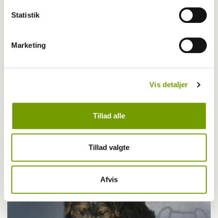
Statistik
Marketing
Vis detaljer
Britisk racedebat handler ikke om nyt
Tillad alle
forbud
Tillad valgte
Afvis