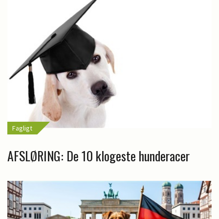
Fagligt
AFSLØRING: De 10 klogeste hunderacer