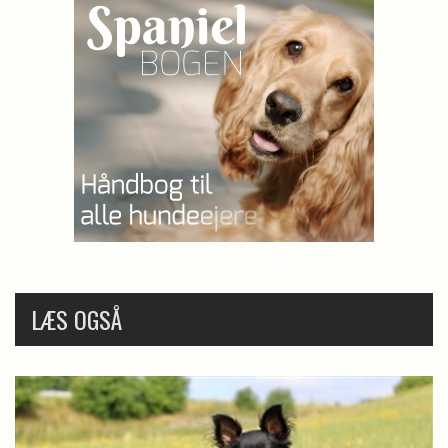
LÆS OGSÅ