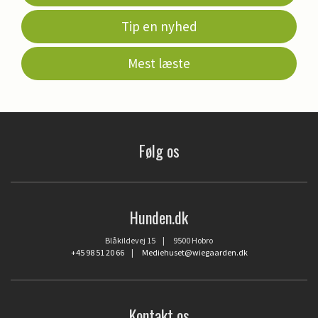
Tip en nyhed
Mest læste
Følg os
Hunden.dk
Blåkildevej 15 | 9500 Hobro
+45 98 51 20 66
|
Mediehuset@wiegaarden.dk
Kontakt os