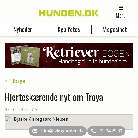
Menu
Nyheder
Køb fotos
Magasinet
< Tilbage
Hjerteskærende nyt om Troya
03-01-2021 17:50
Bjarke Kirkegaard Nielsen
bkn@wiegaarden.dk
20 24 29 30