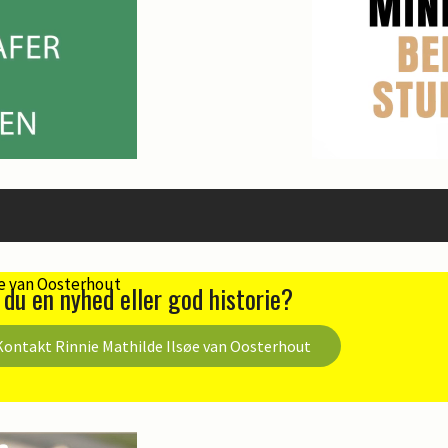
 du en nyhed eller god historie?
Kontakt Rinnie Mathilde Ilsøe van Oosterhout