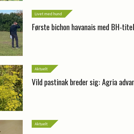
Livet med hund
Første bichon havanais med BH-tite
Aktuelt
Vild pastinak breder sig: Agria adva
Aktuelt