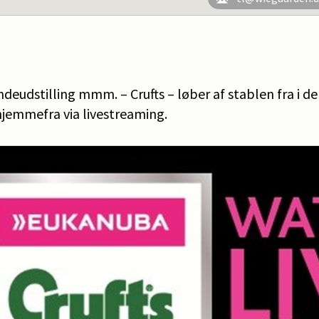
deudstilling mmm. – Crufts – løber af stablen fra i den 
jemmefra via livestreaming.