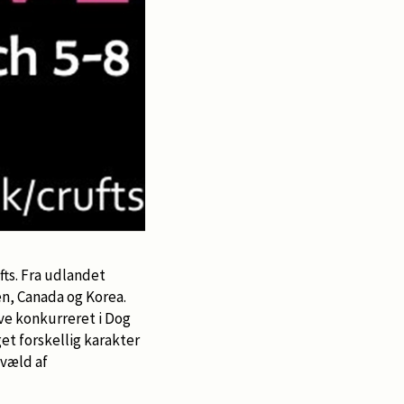
ts. Fra udlandet
en, Canada og Korea.
ve konkurreret i Dog
get forskellig karakter
 væld af