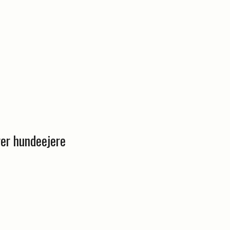
l
rer hundeejere