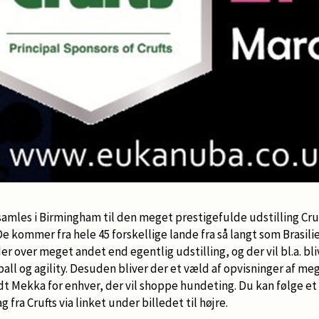
amles i Birmingham til den meget prestigefulde udstilling Cruf
e kommer fra hele 45 forskellige lande fra så langt som Brasili
over meget andet end egentlig udstilling, og der vil bl.a. bli
ball og agility. Desuden bliver der et væld af opvisninger af me
andt Mekka for enhver, der vil shoppe hundeting. Du kan følge et
 fra Crufts via linket under billedet til højre.