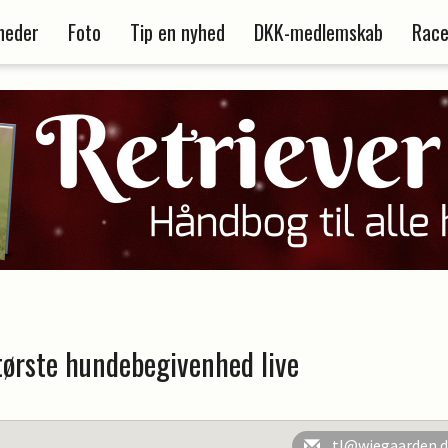
heder
Foto
Tip en nyhed
DKK-medlemskab
Race
tørste hundebegivenhed live
tl@wiegaarden.