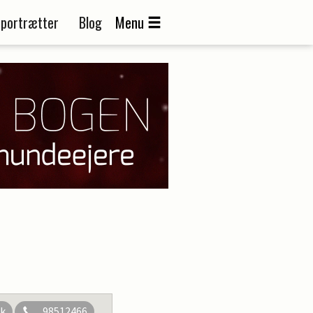
portrætter
Blog
Menu
dk
98512466