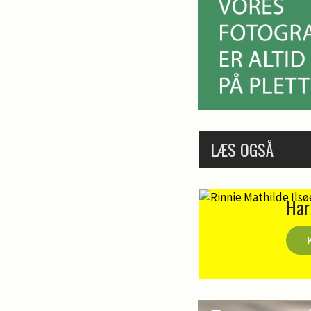
LÆS OGSÅ
Har