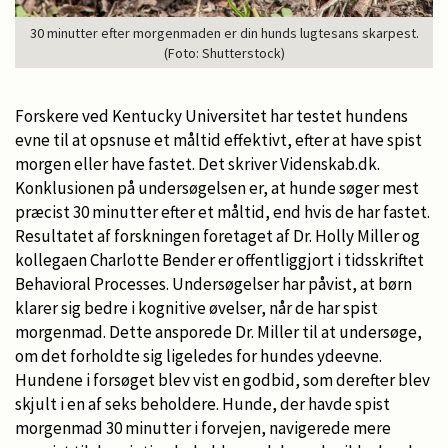
30 minutter efter morgenmaden er din hunds lugtesans skarpest.
(Foto: Shutterstock)
Forskere ved Kentucky Universitet har testet hundens
evne til at opsnuse et måltid effektivt, efter at have spist
morgen eller have fastet. Det skriver Videnskab.dk.
Konklusionen på undersøgelsen er, at hunde søger mest
præcist 30 minutter efter et måltid, end hvis de har fastet.
Resultatet af forskningen foretaget af Dr. Holly Miller og
kollegaen Charlotte Bender er offentliggjort i tidsskriftet
Behavioral Processes. Undersøgelser har påvist, at børn
klarer sig bedre i kognitive øvelser, når de har spist
morgenmad. Dette ansporede Dr. Miller til at undersøge,
om det forholdte sig ligeledes for hundes ydeevne.
Hundene i forsøget blev vist en godbid, som derefter blev
skjult i en af seks beholdere. Hunde, der havde spist
morgenmad 30 minutter i forvejen, navigerede mere