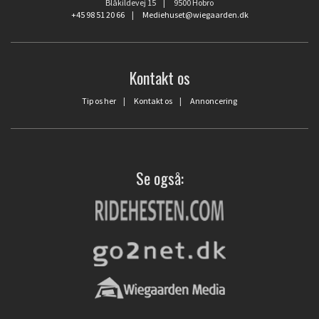
Blåkildevej 15 | 9500 Hobro
+45 98 51 20 66
|
Mediehuset@wiegaarden.dk
Kontakt os
Tip os her
|
Kontakt os
|
Annoncering
Se også: