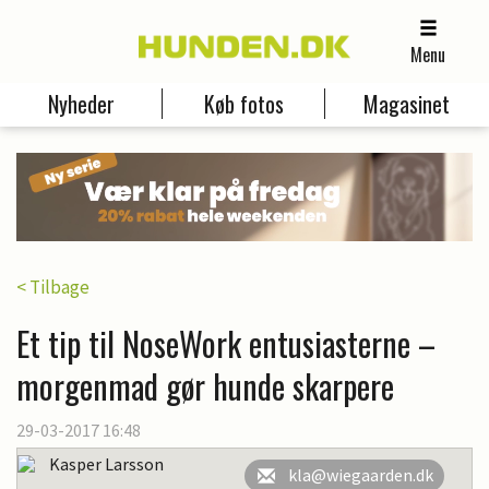
Menu
Nyheder
Køb fotos
Magasinet
< Tilbage
Et tip til NoseWork entusiasterne –
morgenmad gør hunde skarpere
29-03-2017 16:48
Kasper Larsson
kla@wiegaarden.dk