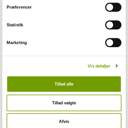
Præferencer
Statistik
Marketing
Vis detaljer
Tillad alle
Livet med hund
Tillad valgte
Første bichon havanais med BH-titel
Afvis