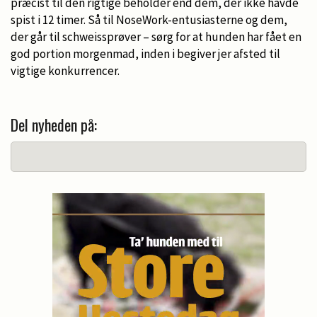
præcist til den rigtige beholder end dem, der ikke havde
spist i 12 timer. Så til NoseWork-entusiasterne og dem,
der går til schweissprøver – sørg for at hunden har fået en
god portion morgenmad, inden i begiver jer afsted til
vigtige konkurrencer.
Del nyheden på: