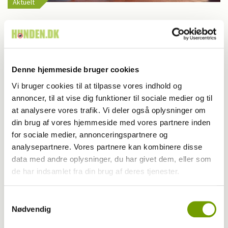
Aktuelt
Farvel til verdens ældste hund
Denne hjemmeside bruger cookies
Vi bruger cookies til at tilpasse vores indhold og
annoncer, til at vise dig funktioner til sociale medier og til
at analysere vores trafik. Vi deler også oplysninger om
din brug af vores hjemmeside med vores partnere inden
for sociale medier, annonceringspartnere og
analysepartnere. Vores partnere kan kombinere disse
data med andre oplysninger, du har givet dem, eller som
de har indsamlet fra din brug af deres tjenester.
Adfærd
Samtykkevalg
Nødvendig
Hvorfor graver hunden i kurven?