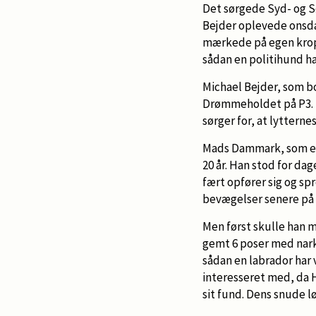
Det sørgede Syd- og Sø
Bejder oplevede onsda
mærkede på egen krop,
sådan en politihund ha
Michael Bejder, som bor
Drømmeholdet på P3. 
sørger for, at lyttern
Mads Dammark, som er 
20 år. Han stod for d
fært opfører sig og sp
bevægelser senere på
Men først skulle han 
gemt 6 poser med nark
sådan en labrador har v
interesseret med, da 
sit fund. Dens snude 