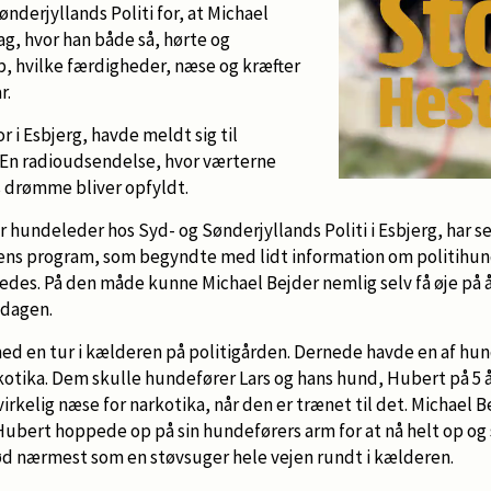
nderjyllands Politi for, at Michael
g, hvor han både så, hørte og
 hvilke færdigheder, næse og kræfter
r.
 i Esbjerg, havde meldt sig til
En radioudsendelse, hvor værterne
es drømme bliver opfyldt.
hundeleder hos Syd- og Sønderjyllands Politi i Esbjerg, har se
agens program, som begyndte med lidt information om politihu
redes. På den måde kunne Michael Bejder nemlig selv få øje på 
 dagen.
med en tur i kælderen på politigården. Dernede havde en af hu
otika. Dem skulle hundefører Lars og hans hund, Hubert på 5 år
irkelig næse for narkotika, når den er trænet til det. Michael B
Hubert hoppede op på sin hundeførers arm for at nå helt op og
lød nærmest som en støvsuger hele vejen rundt i kælderen.