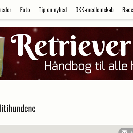
heder
Foto
Tip en nyhed
DKK-medlemskab
Race
litihundene
a