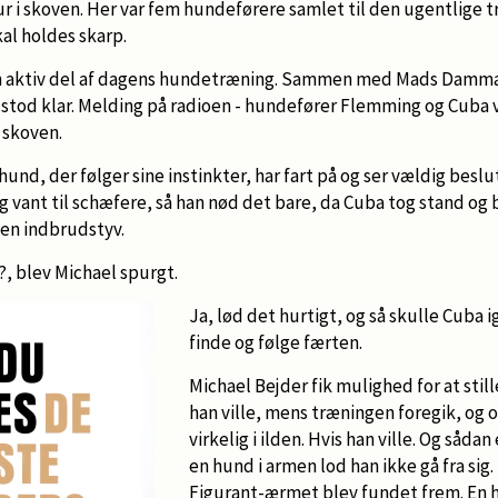
 tur i skoven. Her var fem hundeførere samlet til den ugentlige
al holdes skarp.
en aktiv del af dagens hundetræning. Sammen med Mads Damm
 stod klar. Melding på radioen - hundefører Flemming og Cuba var
i skoven.
und, der følger sine instinkter, har fart på og ser vældig besl
 vant til schæfere, så han nød det bare, da Cuba tog stand og 
 en indbrudstyv.
v?, blev Michael spurgt.
Ja, lød det hurtigt, og så skulle Cuba 
finde og følge færten.
Michael Bejder fik mulighed for at stil
han ville, mens træningen foregik, og 
virkelig i ilden. Hvis han ville. Og såda
en hund i armen lod han ikke gå fra sig.
Figurant-ærmet blev fundet frem. En 