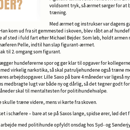
voldsomt tryk, så ærmet sørger for at 
træning.
Med ærmet og instrukser var dagens gæ
Han kom ud fra sit gemmested i skoven, blev råbt an af hunde
le af sted i fuld fart efter Michael Bejder. Som løb, holdt arm
schæferen Pelle, indtil han slap figurant-ærmet.
tak til 2. omgang som figurant.
lægger hundeførerne spor og gør klar til opgaver for kollegern
ed virkelig narkotika, så skal patruljehundene også træne me
es arbejdsopgaver. Lille Saxo på bare 4 måneder var ligeså ny
ns medbragte lugt var både ny og dårlig, så det tegner godt f
åneder skal til mentaltesten for politihundehvalpe.
skulle træne videre, mens vi kørte fra skoven.
et i schæfere – bare at se på Saxos lange, spidse ører, lød det 
t arbejde med politihunde opfyldt onsdag hos Syd- og Sønderjyl