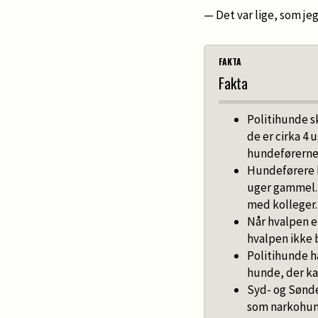
— Det var lige, som jeg
FAKTA
Fakta
Politihunde s
de er cirka 4 
hundeførerne 
Hundeførere k
uger gammel. 
med kolleger.
Når hvalpen e
hvalpen ikke 
Politihunde ha
hunde, der ka
Syd- og Sønde
som narkohun