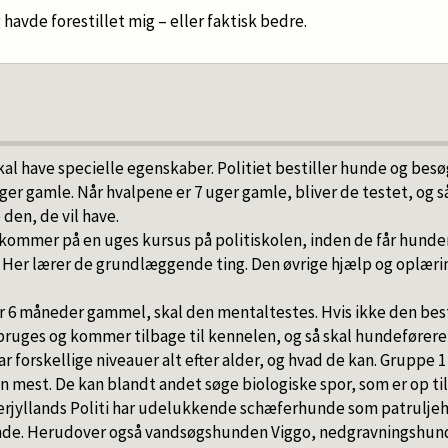
 havde forestillet mig – eller faktisk bedre.
kal have specielle egenskaber. Politiet bestiller hunde og bes
uger gamle. Når hvalpene er 7 uger gamle, bliver de testet, og 
den, de vil have.
ommer på en uges kursus på politiskolen, inden de får hunden
Her lærer de grundlæggende ting. Den øvrige hjælp og oplærin
r 6 måneder gammel, skal den mentaltestes. Hvis ikke den bes
bruges og kommer tilbage til kennelen, og så skal hundeførere
r forskellige niveauer alt efter alder, og hvad de kan. Gruppe 1
n mest. De kan blandt andet søge biologiske spor, som er op til
rjyllands Politi har udelukkende schæferhunde som patrulje
de. Herudover også vandsøgshunden Viggo, nedgravningshun