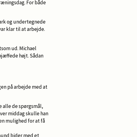
 træningsdag. For både
ark og undertegnede
 klar til at arbejde.
utsom ud. Michael
bjæffede højt. Sådan
igen på arbejde med at
le alle de spørgsmål,
over middag skulle han
n en mulighed for at få
hund bider med et