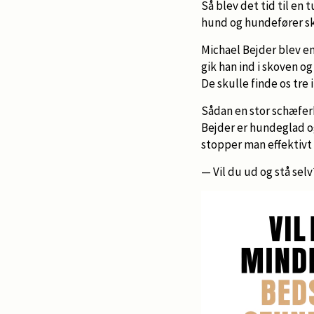
Så blev det tid til en
hund og hundefører sk
Michael Bejder blev 
gik han ind i skoven og
De skulle finde os tre 
Sådan en stor schæferh
Bejder er hundeglad og
stopper man effektivt
— Vil du ud og stå sel