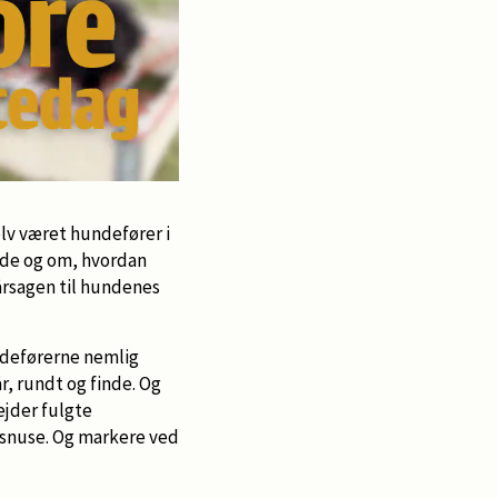
lv været hundefører i
nde og om, hvordan
årsagen til hundenes
ndeførerne nemlig
, rundt og finde. Og
ejder fulgte
 snuse. Og markere ved