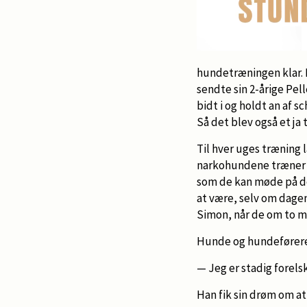
hundetræningen klar. 
sendte sin 2-årige Pel
bidt i og holdt an af 
Så det blev også et ja 
Til hver uges træning 
narkohundene træner m
som de kan møde på der
at være, selv om dage
Simon, når de om to m
Hunde og hundeførere 
— Jeg er stadig forelsk
Han fik sin drøm om a