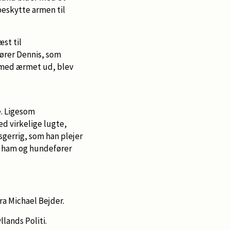
beskytte armen til
st til
fører Dennis, som
en med ærmet ud, blev
e. Ligesom
d virkelige lugte,
sgerrig, som han plejer
or ham og hundefører
fra Michael Bejder.
lands Politi.