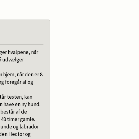
øger hvalpene, når
så udvælger
 hjem, når den er 8
g foregår af og
tår testen, kan
n have en ny hund.
 består af de
 48 timer gamle.
hunde og labrador
den Hector og