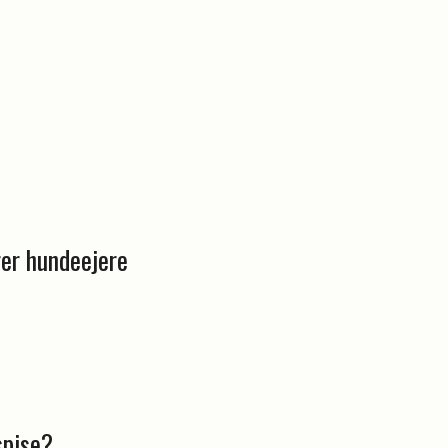
l
rer hundeejere
spise?