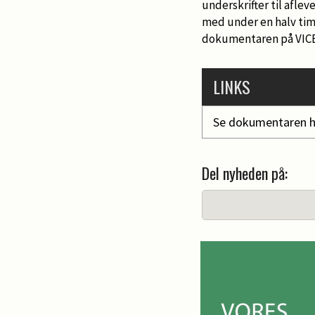
underskrifter til afle
med under en halv time
dokumentaren på VICE D
LINKS
Se dokumentaren h
Del nyheden på: