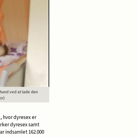
 hund ved at lade den
or)
, hvor dyresex er
yrker dyresex samt
ar indsamlet 162.000