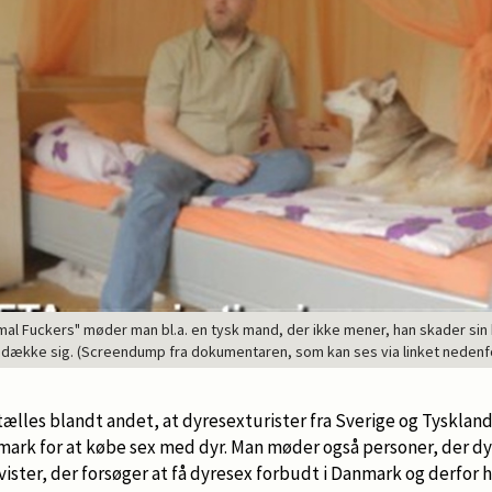
al Fuckers" møder man bl.a. en tysk mand, der ikke mener, han skader sin
dække sig. (Screendump fra dokumentaren, som kan ses via linket nedenf
tælles blandt andet, at dyresexturister fra Sverige og Tyskland
nmark for at købe sex med dyr. Man møder også personer, der d
ster, der forsøger at få dyresex forbudt i Danmark og derfor h