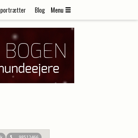
portrætter
Blog
Menu
dk
98512466