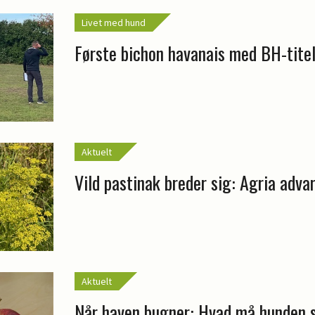
Livet med hund
Første bichon havanais med BH-tite
Aktuelt
Vild pastinak breder sig: Agria adva
Aktuelt
Når haven bugner: Hvad må hunden 