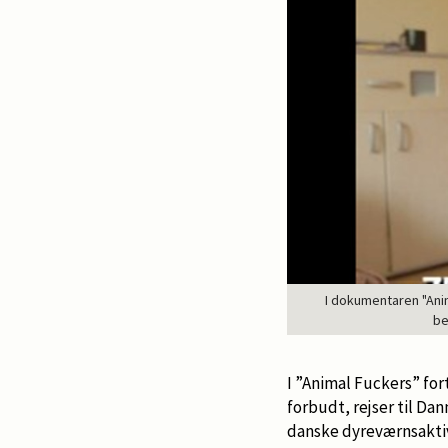
I dokumentaren "Anim
be
I ”Animal Fuckers” for
forbudt, rejser til Da
danske dyreværnsaktivi