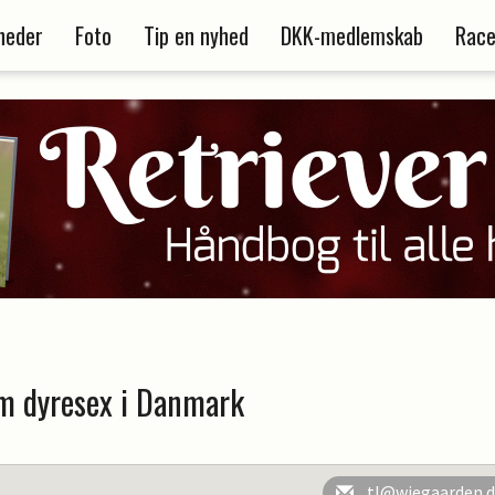
heder
Foto
Tip en nyhed
DKK-medlemskab
Race
 dyresex i Danmark
tl@wiegaarden.