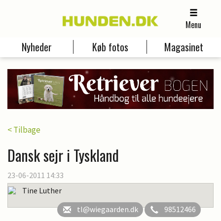
Menu
Nyheder
Køb fotos
Magasinet
< Tilbage
Dansk sejr i Tyskland
23-06-2011 14:33
Tine Luther
tl@wiegaarden.dk
98512466