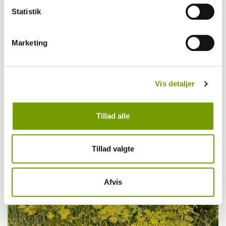
Statistik
Marketing
Vis detaljer
Livet med hund
Tillad alle
Første bichon havanais med BH-titel
Tillad valgte
Afvis