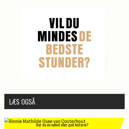
LÆS OGSÅ
Har du en nyhed eller god historie?