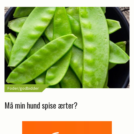
Foder/godbidder
Må min hund spise ærter?