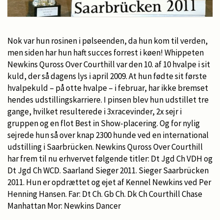
Nok var hun rosinen i pølseenden, da hun kom til verden,
men siden har hun haft succes forrest i køen! Whippeten
Newkins Quross Over Courthill var den 10. af 10 hvalpe i sit
kuld, der så dagens lys i april 2009. At hun fødte sit første
hvalpekuld – på otte hvalpe – i februar, har ikke bremset
hendes udstillingskarriere. I pinsen blev hun udstillet tre
gange, hvilket resulterede i 3xracevinder, 2x sejr i
gruppen og en flot Best in Show-placering. Og for nylig
sejrede hun så over knap 2300 hunde ved en international
udstilling i Saarbrücken. Newkins Quross Over Courthill
har frem til nu erhvervet følgende titler: Dt Jgd Ch VDH og
Dt Jgd Ch WCD. Saarland Sieger 2011. Sieger Saarbrücken
2011. Hun er opdrættet og ejet af Kennel Newkins ved Per
Henning Hansen. Far: Dt Ch. Gb Ch. Dk Ch Courthill Chase
Manhattan Mor: Newkins Dancer