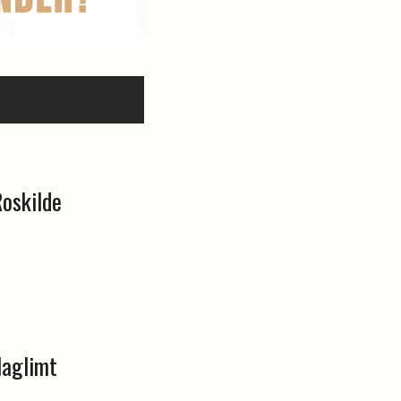
Roskilde
laglimt