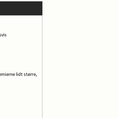
svis
ierne lidt større,