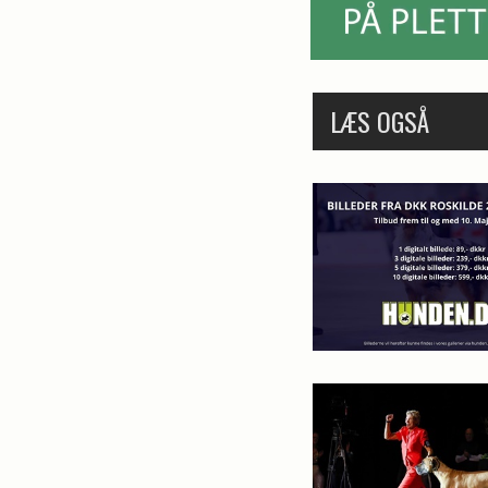
LÆS OGSÅ