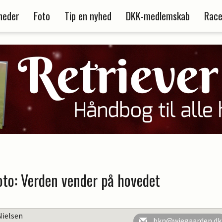
heder
Foto
Tip en nyhed
DKK-medlemskab
Race
oto: Verden vender på hovedet
Nielsen
bkn@wiegaarden.dk