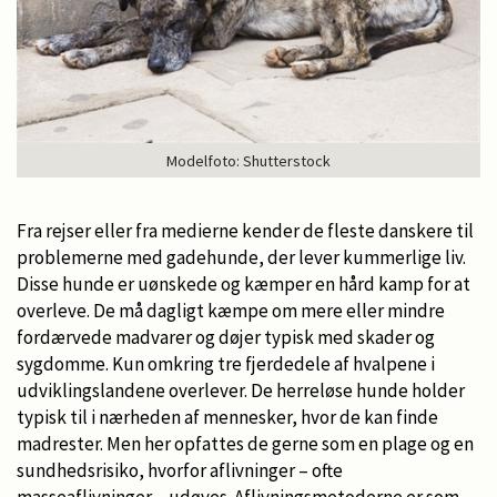
Modelfoto: Shutterstock
Fra rejser eller fra medierne kender de fleste danskere til
problemerne med gadehunde, der lever kummerlige liv.
Disse hunde er uønskede og kæmper en hård kamp for at
overleve. De må dagligt kæmpe om mere eller mindre
fordærvede madvarer og døjer typisk med skader og
sygdomme. Kun omkring tre fjerdedele af hvalpene i
udviklingslandene overlever. De herreløse hunde holder
typisk til i nærheden af mennesker, hvor de kan finde
madrester. Men her opfattes de gerne som en plage og en
sundhedsrisiko, hvorfor aflivninger – ofte
masseaflivninger – udøves. Aflivningsmetoderne er som