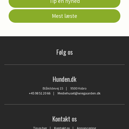
Tip en nyhed
Mest læste
Følg os
Hunden.dk
Blåkildevej 15 | 9500 Hobro
+45 98 51 20 66
|
Mediehuset@wiegaarden.dk
Kontakt os
Tip os her
|
Kontakt os
|
Annoncering