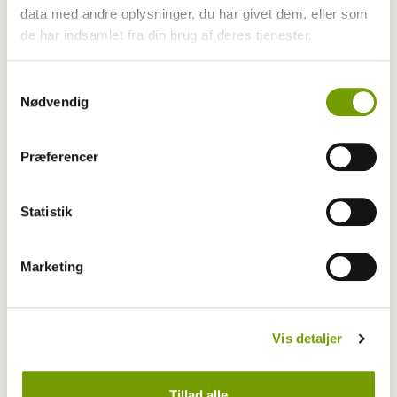
data med andre oplysninger, du har givet dem, eller som
de har indsamlet fra din brug af deres tjenester.
Samtykkevalg
Nødvendig
Præferencer
Statistik
Adfærd
Hvorfor graver hunden i kurven?
Marketing
Vis detaljer
Tillad alle