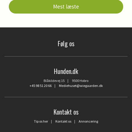
Mest læste
Følg os
Hunden.dk
Blåkildevej 15 | 9500 Hobro
+45 98 51 20 66
|
Mediehuset@wiegaarden.dk
Kontakt os
Tip os her
|
Kontakt os
|
Annoncering