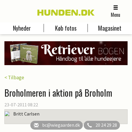
Menu
Nyheder
Køb fotos
Magasinet
< Tilbage
Broholmeren i aktion på Broholm
23-07-2011 08:22
Britt Carlsen
bc@wiegaarden.dk
20 24 29 28