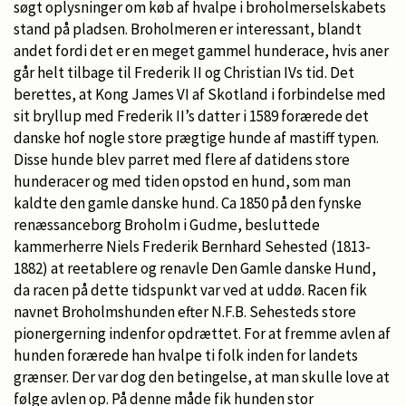
søgt oplysninger om køb af hvalpe i broholmerselskabets
stand på pladsen. Broholmeren er interessant, blandt
andet fordi det er en meget gammel hunderace, hvis aner
går helt tilbage til Frederik II og Christian IVs tid. Det
berettes, at Kong James VI af Skotland i forbindelse med
sit bryllup med Frederik II’s datter i 1589 forærede det
danske hof nogle store prægtige hunde af mastiff typen.
Disse hunde blev parret med flere af datidens store
hunderacer og med tiden opstod en hund, som man
kaldte den gamle danske hund. Ca 1850 på den fynske
renæssanceborg Broholm i Gudme, besluttede
kammerherre Niels Frederik Bernhard Sehested (1813-
1882) at reetablere og renavle Den Gamle danske Hund,
da racen på dette tidspunkt var ved at uddø. Racen fik
navnet Broholmshunden efter N.F.B. Sehesteds store
pionergerning indenfor opdrættet. For at fremme avlen af
hunden forærede han hvalpe ti folk inden for landets
grænser. Der var dog den betingelse, at man skulle love at
følge avlen op. På denne måde fik hunden stor