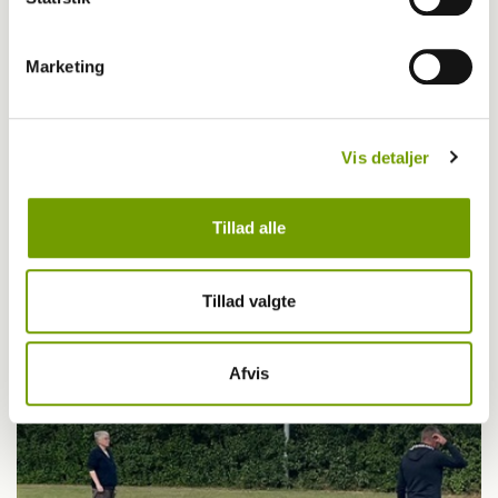
Marketing
Vis detaljer
Tillad alle
Adfærd
Hvorfor graver hunden i kurven?
Tillad valgte
Afvis