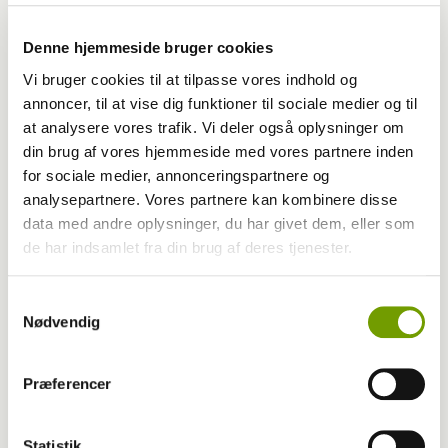
Denne hjemmeside bruger cookies
Vi bruger cookies til at tilpasse vores indhold og
annoncer, til at vise dig funktioner til sociale medier og til
at analysere vores trafik. Vi deler også oplysninger om
din brug af vores hjemmeside med vores partnere inden
for sociale medier, annonceringspartnere og
analysepartnere. Vores partnere kan kombinere disse
data med andre oplysninger, du har givet dem, eller som
de har indsamlet fra din brug af deres tjenester.
Aktuelt
Samtykkevalg
Farvel til verdens ældste hund
Nødvendig
Præferencer
Statistik