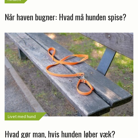
Når haven bugner: Hvad må hunden spise?
Livet med hund
Hvad gør man, hvis hunden løber væk?