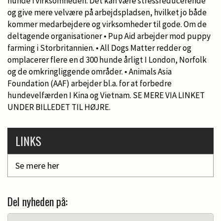
hunde i virksomheden. Det kan være stressreducerende
og give mere velvære på arbejdspladsen, hvilket jo både
kommer medarbejdere og virksomheder til gode. Om de
deltagende organisationer • Pup Aid arbejder mod puppy
farming i Storbritannien. • All Dogs Matter redder og
omplacerer flere en d 300 hunde årligt I London, Norfolk
og de omkringliggende områder. • Animals Asia
Foundation (AAF) arbejder bl.a. for at forbedre
hundevelfærden I Kina og Vietnam. SE MERE VIA LINKET
UNDER BILLEDET TIL HØJRE.
LINKS
Se mere her
Del nyheden på: