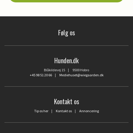
Følg os
Hunden.dk
Blåkildevej 15 | 9500 Hobro
+45 98 51 20 66
|
Mediehuset@wiegaarden.dk
Kontakt os
Tip os her
|
Kontakt os
|
Annoncering