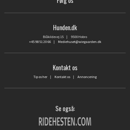
Hunden.dk
Blåkildevej 15 | 9500 Hobro
+45 98 51 20 66
|
Mediehuset@wiegaarden.dk
Kontakt os
Tip os her
|
Kontakt os
|
Annoncering
Se også: