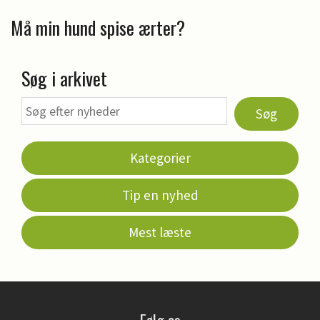
Må min hund spise ærter?
Søg i arkivet
Søg
Kategorier
Tip en nyhed
Mest læste
Følg os