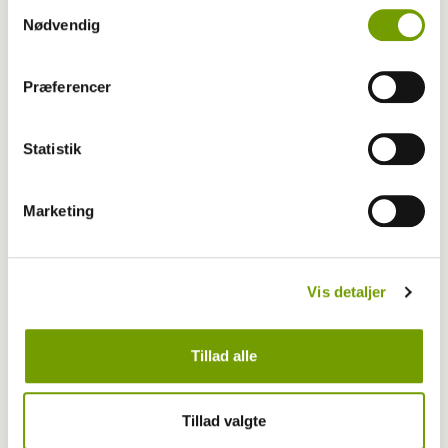
Samtykkevalg
Nødvendig
Præferencer
Statistik
Marketing
Vis detaljer
Livet med hund
Tillad alle
Første bichon havanais med BH-titel
Tillad valgte