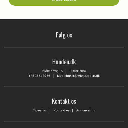
Følg os
Hunden.dk
Blåkildevej 15 | 9500 Hobro
+45 98 51 20 66
|
Mediehuset@wiegaarden.dk
Kontakt os
Tip os her
|
Kontakt os
|
Annoncering