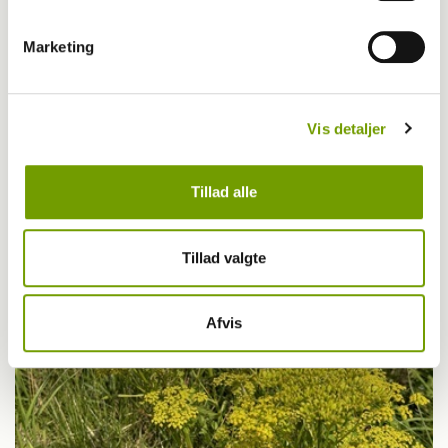
Marketing
Livet med hund
Vis detaljer
Første bichon havanais med BH-titel
Tillad alle
Tillad valgte
Afvis