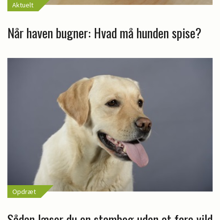
Aktuelt
Når haven bugner: Hvad må hunden spise?
Opdræt
Sådan læser du en stambog uden at fare vild