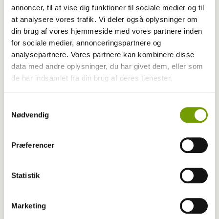
annoncer, til at vise dig funktioner til sociale medier og til
at analysere vores trafik. Vi deler også oplysninger om
din brug af vores hjemmeside med vores partnere inden
for sociale medier, annonceringspartnere og
Britisk racedebat handler ikke om nyt
analysepartnere. Vores partnere kan kombinere disse
data med andre oplysninger, du har givet dem, eller som
forbud
de har indsamlet fra din brug af deres tjenester.
Samtykkevalg
Nødvendig
Præferencer
Statistik
Marketing