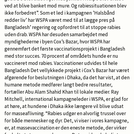
ved at blive banket mod mure. Og rabiessituationen blev
ikke forbedret”. Som et led i kampagnen ’Halsbånd
redder liv’ har WSPA været med til at lægge pres på
Bangladesh’ regering og opfordret til at stoppe rabies
uden drab. WSPA har desuden samarbejdet med
myndighederne i byen Cox’s Bazar, hvor WSPA har
gennemført det første vaccinationsprojekt i Bangladesh
med stor succes. 70 procent af områdets hunde er nu
vaccineret mod rabies. Vaccinationer udvides til hele
Bangladesh Det vellykkede projekt i Cox’s Bazar har været
afgørende for beslutningen i Dhaka, da det har vist, at den
humane metode medfører langt bedre resultater,
fortæller Abu Alam Shahid Khan til lokale medier. Ray
Mitchell, international kampagneleder i WSPA, er glad for
at høre, at hundene i Dhaka ikke længere vil blive udsat
for masseaflivning. “Rabies udgør en alvorlig trussel over
for både mennesker og dyr. Det, vi viser i vores kampagne,
er, at massevaccination er den eneste metode, der virker