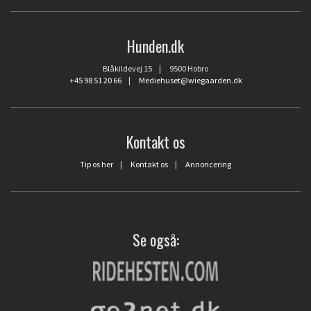
Hunden.dk
Blåkildevej 15 | 9500 Hobro
+45 98 51 20 66
|
Mediehuset@wiegaarden.dk
Kontakt os
Tip os her
|
Kontakt os
|
Annoncering
Se også: