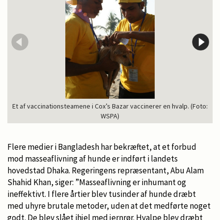
Et af vaccinationsteamene i Cox’s Bazar vaccinerer en hvalp. (Foto:
WSPA)
Flere medier i Bangladesh har bekræftet, at et forbud
mod masseaflivning af hunde er indført i landets
hovedstad Dhaka. Regeringens repræsentant, Abu Alam
Shahid Khan, siger: ”Masseaflivning er inhumant og
ineffektivt. I flere årtier blev tusinder af hunde dræbt
med uhyre brutale metoder, uden at det medførte noget
godt. De blev slået ihjel med jernrør. Hvalpe blev dræbt