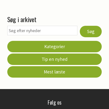
Søg i arkivet
Søg
Kategorier
Tip en nyhed
Mest læste
Følg os