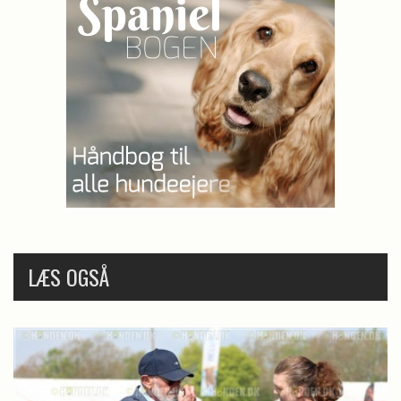
LÆS OGSÅ