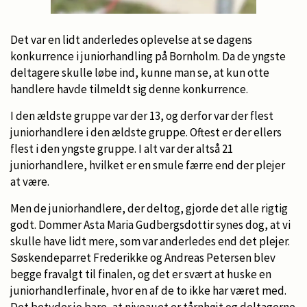
Det var en lidt anderledes oplevelse at se dagens
konkurrence i juniorhandling på Bornholm. Da de yngste
deltagere skulle løbe ind, kunne man se, at kun otte
handlere havde tilmeldt sig denne konkurrence.
I den ældste gruppe var der 13, og derfor var der flest
juniorhandlere i den ældste gruppe. Oftest er der ellers
flest i den yngste gruppe. I alt var der altså 21
juniorhandlere, hvilket er en smule færre end der plejer
at være.
Men de juniorhandlere, der deltog, gjorde det alle rigtig
godt. Dommer Asta Maria Gudbergsdottir synes dog, at vi
skulle have lidt mere, som var anderledes end det plejer.
Søskendeparret Frederikke og Andreas Petersen blev
begge fravalgt til finalen, og det er svært at huske en
juniorhandlerfinale, hvor en af de to ikke har været med.
Det betyder jo bare, at niveauet er tårnhøjt og deltagerne