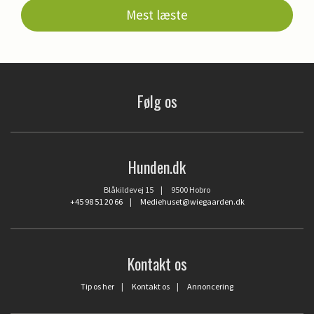
Mest læste
Følg os
Hunden.dk
Blåkildevej 15 | 9500 Hobro
+45 98 51 20 66
|
Mediehuset@wiegaarden.dk
Kontakt os
Tip os her
|
Kontakt os
|
Annoncering