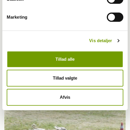
Marketing
Vis detaljer
Tillad alle
Foredrag med Irene Jarnved
Tillad valgte
Afvis