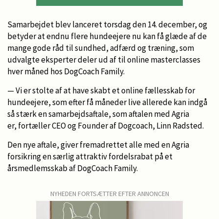
Samarbejdet blev lanceret torsdag den 14. december, og
betyder at endnu flere hundeejere nu kan få glæde af de
mange gode råd til sundhed, adfærd og træning, som
udvalgte eksperter deler ud af til online masterclasses
hver måned hos DogCoach Family.
— Vi er stolte af at have skabt et online fællesskab for
hundeejere, som efter få måneder live allerede kan indgå
så stærk en samarbejdsaftale, som aftalen med Agria
er, fortæller CEO og Founder af Dogcoach, Linn Radsted.
Den nye aftale, giver fremadrettet alle med en Agria
forsikring en særlig attraktiv fordelsrabat på et
årsmedlemsskab af DogCoach Family.
NYHEDEN FORTSÆTTER EFTER ANNONCEN