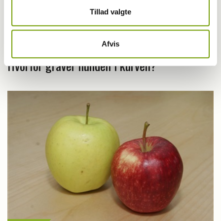
Tillad valgte
Adfærd
Afvis
Hvorfor graver hunden i kurven?