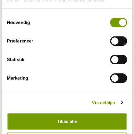
de har indsamlet fra din brug af deres tjenester.
Samtykkevalg
Nødvendig
Præferencer
Aktuelt
Farvel til verdens ældste hund
Statistik
Marketing
Vis detaljer
Tillad alle