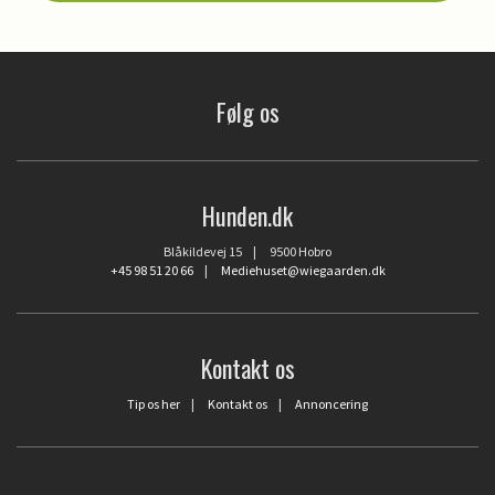
Følg os
Hunden.dk
Blåkildevej 15 | 9500 Hobro
+45 98 51 20 66
|
Mediehuset@wiegaarden.dk
Kontakt os
Tip os her
|
Kontakt os
|
Annoncering