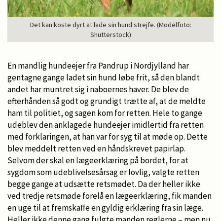
Det kan koste dyrt at lade sin hund strejfe. (Modelfoto:
Shutterstock)
En mandlig hundeejer fra Pandrup i Nordjylland har
gentagne gange ladet sin hund løbe frit, så den blandt
andet har muntret sig i naboernes haver. De blev de
efterhånden så godt og grundigt trætte af, at de meldte
ham til politiet, og sagen kom for retten. Hele to gange
udeblev den anklagede hundeejer imidlertid fra retten
med forklaringen, at han var for syg til at møde op. Dette
blev meddelt retten ved en håndskrevet papirlap.
Selvom der skal en lægeerklæring på bordet, for at
sygdom som udeblivelsesårsag er lovlig, valgte retten
begge gange at udsætte retsmødet. Da der heller ikke
ved tredje retsmøde forelå en lægeerklæring, fik manden
en uge til at fremskaffe en gyldig erklæring fra sin læge.
Heller ikke denne gang fulgte manden reglerne – men nu