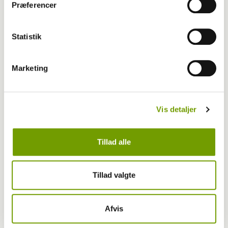
Præferencer
Statistik
Marketing
Vis detaljer
Tillad alle
Livet med hund
Første bichon havanais med BH-titel
Tillad valgte
Afvis