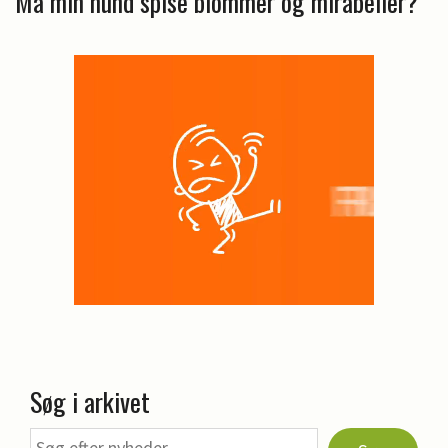
Må min hund spise blommer og mirabeller?
Søg i arkivet