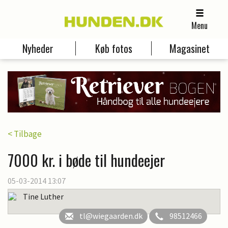
Menu
Nyheder
Køb fotos
Magasinet
< Tilbage
7000 kr. i bøde til hundeejer
05-03-2014 13:07
Tine Luther
tl@wiegaarden.dk
98512466