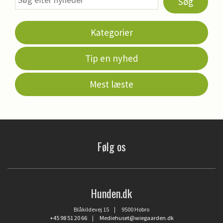
Søg
Kategorier
Tip en nyhed
Mest læste
Følg os
Hunden.dk
Blåkildevej 15 | 9500 Hobro
+45 98 51 20 66
|
Mediehuset@wiegaarden.dk