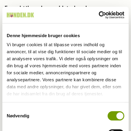
Farvel til verdens ældste hund
Denne hjemmeside bruger cookies
Vi bruger cookies til at tilpasse vores indhold og
annoncer, til at vise dig funktioner til sociale medier og til
at analysere vores trafik. Vi deler også oplysninger om
din brug af vores hjemmeside med vores partnere inden
for sociale medier, annonceringspartnere og
analysepartnere. Vores partnere kan kombinere disse
data med andre oplysninger, du har givet dem, eller som
de har indsamlet fra din brug af deres tjenester.
Adfærd
Samtykkevalg
Nødvendig
Hvorfor graver hunden i kurven?