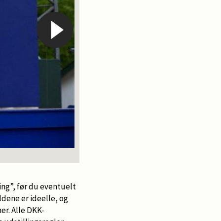
Dyb koncentra
ing”, før du eventuelt
ldene er ideelle, og
er. Alle DKK-