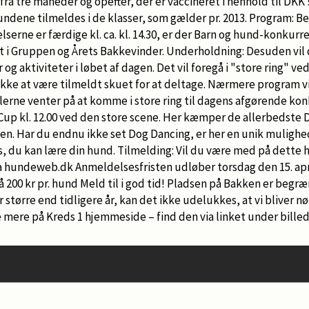
a tre måneder og opefter, der er vaccineret i henhold til DKK’s
Hundene tilmeldes i de klasser, som gælder pr. 2013. Program: 
lserne er færdige kl. ca. kl. 14.30, er der Barn og hund-konkurr
i Gruppen og Årets Bakkevinder. Underholdning: Desuden vil d
 og aktiviteter i løbet af dagen. Det vil foregå i "store ring" v
kke at være tilmeldt skuet for at deltage. Nærmere program vi
lerne venter på at komme i store ring til dagens afgørende kon
up kl. 12.00 ved den store scene. Her kæmper de allerbedste
n. Har du endnu ikke set Dog Dancing, er her en unik mulighed
s, du kan lære din hund. Tilmelding: Vil du være med på dette h
ia hundeweb.dk Anmeldelsesfristen udløber torsdag den 15. apri
 200 kr pr. hund Meld til i god tid! Pladsen på Bakken er begræ
 større end tidligere år, kan det ikke udelukkes, at vi bliver nød
 mere på Kreds 1 hjemmeside – find den via linket under billede