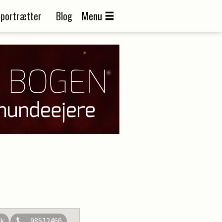
portrætter
Blog
Menu
dk
98512466