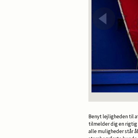
Benyt lejligheden til 
tilmelder dig en rigti
alle muligheder står å