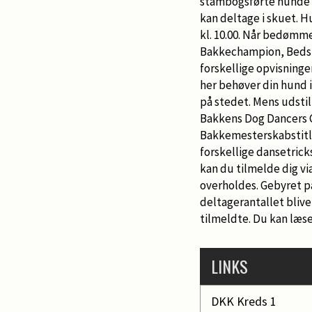
stambogsførte hunde fr
kan deltage i skuet. 
kl. 10.00. Når bedømme
Bakkechampion, Bedst 
forskellige opvisninger
her behøver din hund i
på stedet. Mens udstil
Bakkens Dog Dancers C
Bakkemesterskabstitle
forskellige dansetrick
kan du tilmelde dig v
overholdes. Gebyret på
deltagerantallet bliver
tilmeldte. Du kan læse
LINKS
DKK Kreds 1