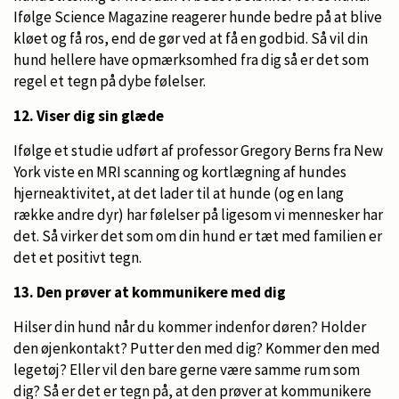
Ifølge Science Magazine reagerer hunde bedre på at blive
kløet og få ros, end de gør ved at få en godbid. Så vil din
hund hellere have opmærksomhed fra dig så er det som
regel et tegn på dybe følelser.
12. Viser dig sin glæde
Ifølge et studie udført af professor Gregory Berns fra New
York viste en MRI scanning og kortlægning af hundes
hjerneaktivitet, at det lader til at hunde (og en lang
række andre dyr) har følelser på ligesom vi mennesker har
det. Så virker det som om din hund er tæt med familien er
det et positivt tegn.
13. Den prøver at kommunikere med dig
Hilser din hund når du kommer indenfor døren? Holder
den øjenkontakt? Putter den med dig? Kommer den med
legetøj? Eller vil den bare gerne være samme rum som
dig? Så er det er tegn på, at den prøver at kommunikere