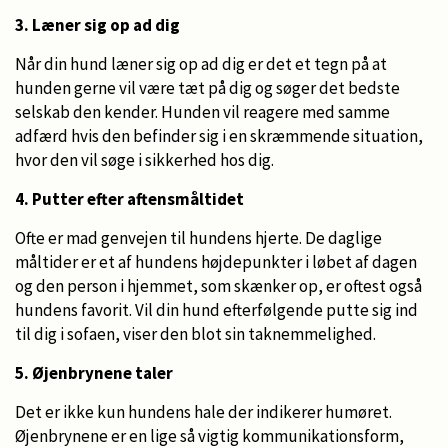
3. Læner sig op ad dig
Når din hund læner sig op ad dig er det et tegn på at
hunden gerne vil være tæt på dig og søger det bedste
selskab den kender. Hunden vil reagere med samme
adfærd hvis den befinder sig i en skræmmende situation,
hvor den vil søge i sikkerhed hos dig.
4. Putter efter aftensmåltidet
Ofte er mad genvejen til hundens hjerte. De daglige
måltider er et af hundens højdepunkter i løbet af dagen
og den person i hjemmet, som skænker op, er oftest også
hundens favorit. Vil din hund efterfølgende putte sig ind
til dig i sofaen, viser den blot sin taknemmelighed.
5. Øjenbrynene taler
Det er ikke kun hundens hale der indikerer humøret.
Øjenbrynene er en lige så vigtig kommunikationsform,