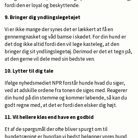
fordi den er loyal og beskyttende.
9. Bringer dig yndlingslegetøjet
Vi er ikke mange der synes det er lækkert at få en
gennemgnasket og våd bamse i skødet. For din hund er
det dog ikke altid fordi den vil lege kasteleg, at den
bringer dig sit yndlingslegetøj. Derimod er det et tegn på,
at den gerne vil dele med sin bedste ven.
10. Lytter til dig tale
Ifølge nyhedsmediet NPR forstår hunde hvad du siger,
ved at adskille ordene fra tonen de siges med. Reagerer
din hund på din stemme og kommer løbende, så kan du
godt regne med, at det er fordi den elsker dig højt.
11. Vil hellere kløs end have en godbid
Et af de spørgsmål der ofte bliver spurgt om til
hundetræning er hvordan vi bedst belønner vores hund.