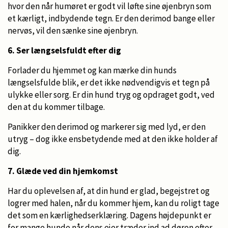
hvor den når humøret er godt vil løfte sine øjenbryn som
et kærligt, indbydende tegn. Er den derimod bange eller
nervøs, vil den sænke sine øjenbryn.
6. Ser længselsfuldt efter dig
Forlader du hjemmet og kan mærke din hunds
længselsfulde blik, er det ikke nødvendigvis et tegn på
ulykke eller sorg. Er din hund tryg og opdraget godt, ved
den at du kommer tilbage.
Panikker den derimod og markerer sig med lyd, er den
utryg – dog ikke ensbetydende med at den ikke holder af
dig.
7. Glæde ved din hjemkomst
Har du oplevelsen af, at din hund er glad, begejstret og
logrer med halen, når du kommer hjem, kan du roligt tage
det som en kærlighedserklæring. Dagens højdepunkt er
for mange hunde når dens ejer træder ind ad døren efter