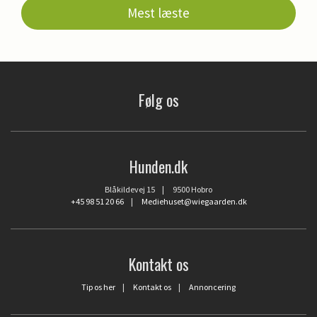
Mest læste
Følg os
Hunden.dk
Blåkildevej 15 | 9500 Hobro
+45 98 51 20 66
|
Mediehuset@wiegaarden.dk
Kontakt os
Tip os her
|
Kontakt os
|
Annoncering