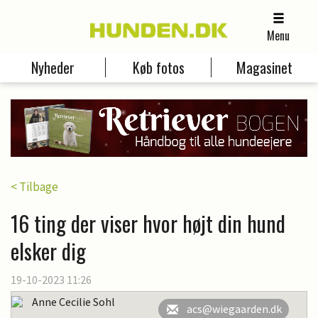
Menu
Nyheder
Køb fotos
Magasinet
< Tilbage
16 ting der viser hvor højt din hund
elsker dig
19-10-2023 11:26
Anne Cecilie Sohl
acs@wiegaarden.dk