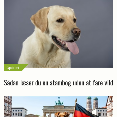
Opdræt
Sådan læser du en stambog uden at fare vild