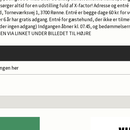
ørger altid for en udstilling fuld af X-factor! Adresse og entré
 Torneværksvej 1, 3700 Rønne. Entré er begge dage 60 kr. for vo
r 6 år har gratis adgang. Entré for gæstehund, der ikke er tilmel
er ingen adgang) Indgangen åbner kl. 07.45, og bedømmelserne 
EN VIA LINKET UNDER BILLEDET TIL HØJRE
ingen her