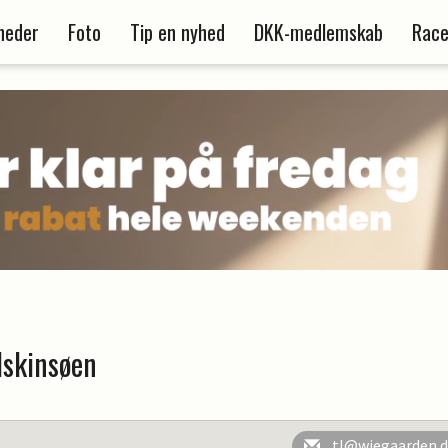
heder
Foto
Tip en nyhed
DKK-medlemskab
Race
lskinsøen
tl@wiegaarden.