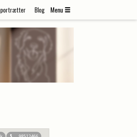
portrætter
Blog
Menu
dk
98512466