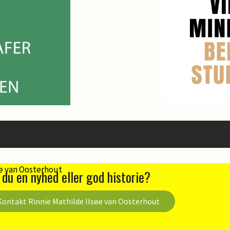
 du en nyhed eller god historie?
Kontakt Rinnie Mathilde Ilsøe van Oosterhout