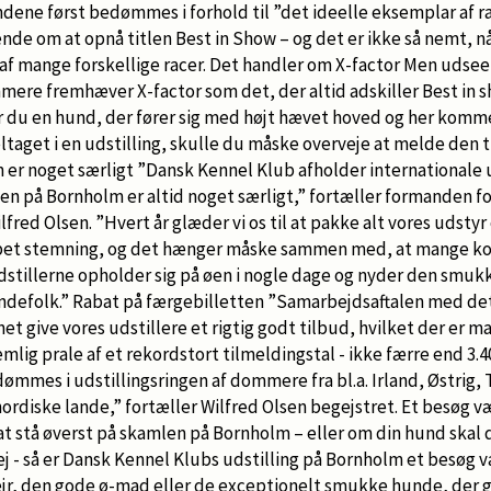
dene først bedømmes i forhold til ”det ideelle eksemplar af r
nde om at opnå titlen Best in Show – og det er ikke så nemt, nå
f mange forskellige racer. Det handler om X-factor Men udseen
ere fremhæver X-factor som det, der altid adskiller Best in s
r du en hund, der fører sig med højt hævet hoved og her komm
taget i en udstilling, skulle du måske overveje at melde den t
er noget særligt ”Dansk Kennel Klub afholder internationale u
gen på Bornholm er altid noget særligt,” fortæller formanden f
lfred Olsen. ”Hvert år glæder vi os til at pakke alt vores udstyr
appet stemning, og det hænger måske sammen med, at mange ko
 udstillerne opholder sig på øen i nogle dage og nyder den smukk
defolk.” Rabat på færgebilletten ”Samarbejdsaftalen med de
nnet give vores udstillere et rigtig godt tilbud, hvilket der er m
nemlig prale af et rekordstort tilmeldingstal - ikke færre end 3.
dømmes i udstillingsringen af dommere fra bl.a. Irland, Østrig,
ordiske lande,” fortæller Wilfred Olsen begejstret. Et besøg v
t stå øverst på skamlen på Bornholm – eller om din hund skal d
j - så er Dansk Kennel Klubs udstilling på Bornholm et besøg 
jr, den gode ø-mad eller de exceptionelt smukke hunde, der gør