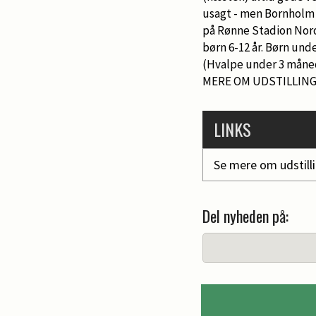
usagt - men Bornholm s
på Rønne Stadion Nord,
børn 6-12 år. Børn unde
(Hvalpe under 3 måned
MERE OM UDSTILLING
LINKS
Se mere om udstill
Del nyheden på: