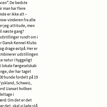
acen”. De bedste
r man har flere
de er ikke alt –
how-vinderen fra alle
er jeg-attitude, men
il næste gang?
dstillinger rundt om i
or Dansk Kennel Klubs
 og drage østpå. Her er
mbinerer udstillingen
e natur i hyggeligt
t lokale færgeselskab
ange, der har taget
400 hunde fordelt på 19
 Tyskland, Schweiz,
ærd Uanset hvilken
eltage i
værd: Om det er det
 det, skal vi lade stå