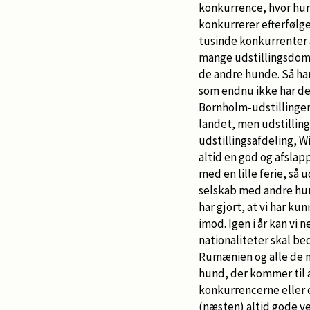
konkurrence, hvor hun
konkurrerer efterfølge
tusinde konkurrenter a
mange udstillingsdomm
de andre hunde. Så ha
som endnu ikke har del
Bornholm-udstillingen 
landet, men udstillin
udstillingsafdeling, Wi
altid en god og afsl
med en lille ferie, så
selskab med andre hun
har gjort, at vi har ku
imod. Igen i år kan vi 
nationaliteter skal be
Rumænien og alle de n
hund, der kommer til a
konkurrencerne eller e
(næsten) altid gode ve