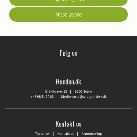
Mest læste
Følg os
Hunden.dk
Blåkildevej 15 | 9500 Hobro
+45 98 51 20 66
|
Mediehuset@wiegaarden.dk
Kontakt os
Tip os her
|
Kontakt os
|
Annoncering