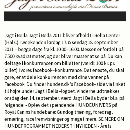
Jagt i Bella Jagt i Bella 2011 bliver afholdt i Bella Center
(Hal C) i weekenden lørdag 17. & søndag 18. september
2011 – begge dage fra kl. 10.00–16.00. Messen er fordelt på
7.500 kvadratmeter, og der bliver masser at se på. Du kan
deltage i konkurrencen om billetter (værdi: 100 kr. pr.
billet) i vores facebook–konkurrence. Det eneste, du skal
gøre, er at dele konkurrencen med dine venner på
Facebook. Du finder hunden.dk's Facebook–side via linket
til højre under Jagt i Bella–logoet. Vinderne udtrækkes
onsdag den 14. september. Værd Jagt i Bella byder bl.a. på
følgende: • Oplev det spændende HUNDEUNIVERS på
Royal Canins hundebane: Gundog træning, foredrag,
ernæring, racefremvisninger og meget mere. SE MERE OM
HUNDEPROGRAMMET NEDERST I NYHEDEN • Årets