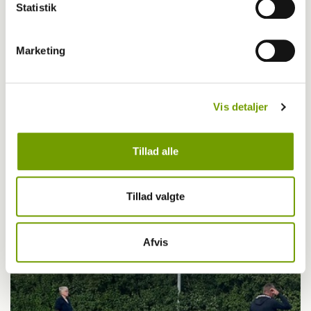
Statistik
Marketing
Vis detaljer
Tillad alle
Adfærd
Hvorfor graver hunden i kurven?
Tillad valgte
Afvis