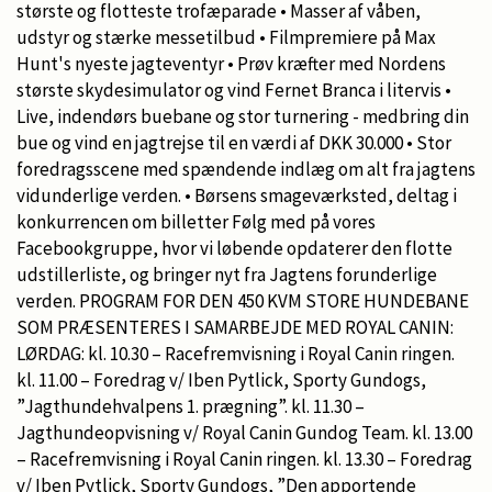
største og flotteste trofæparade • Masser af våben,
udstyr og stærke messetilbud • Filmpremiere på Max
Hunt's nyeste jagteventyr • Prøv kræfter med Nordens
største skydesimulator og vind Fernet Branca i litervis •
Live, indendørs buebane og stor turnering - medbring din
bue og vind en jagtrejse til en værdi af DKK 30.000 • Stor
foredragsscene med spændende indlæg om alt fra jagtens
vidunderlige verden. • Børsens smageværksted, deltag i
konkurrencen om billetter Følg med på vores
Facebookgruppe, hvor vi løbende opdaterer den flotte
udstillerliste, og bringer nyt fra Jagtens forunderlige
verden. PROGRAM FOR DEN 450 KVM STORE HUNDEBANE
SOM PRÆSENTERES I SAMARBEJDE MED ROYAL CANIN:
LØRDAG: kl. 10.30 – Racefremvisning i Royal Canin ringen.
kl. 11.00 – Foredrag v/ Iben Pytlick, Sporty Gundogs,
”Jagthundehvalpens 1. prægning”. kl. 11.30 –
Jagthundeopvisning v/ Royal Canin Gundog Team. kl. 13.00
– Racefremvisning i Royal Canin ringen. kl. 13.30 – Foredrag
v/ Iben Pytlick, Sporty Gundogs, ”Den apportende