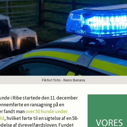
Fiktivt foto - Nano Banana
nde i Ribe startede den 11. december
 gennemførte en ransagning på en
er fandt man
over 50 hunde under
old
, hvilket førte til en sigtelse af en 58-
rædelse af dyrevelfærdsloven. Fundet