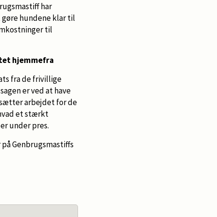
rugsmastiff har
 gøre hundene klar til
omkostninger til
ttet hjemmefra
 fra de frivillige
-sagen er ved at have
sætter arbejdet for de
 hvad et stærkt
er under pres.
r på Genbrugsmastiffs