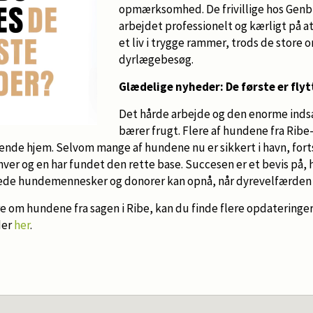
opmærksomhed. De frivillige hos Genb
arbejdet professionelt og kærligt på at
et liv i trygge rammer, trods de store 
dyrlægebesøg.
Glædelige nyheder: De første er fly
Det hårde arbejde og den enorme indsats
bærer frugt. Flere af hundene fra Ribe
ende hjem. Selvom mange af hundene nu er sikkert i havn, fort
 hver og en har fundet den rette base. Succesen er et bevis på,
ede hundemennesker og donorer kan opnå, når dyrevelfærden 
e om hundene fra sagen i Ribe, kan du finde flere opdateringe
der
her
.