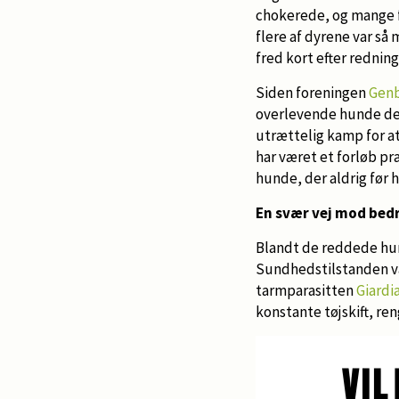
chokerede, og mange 
flere af dyrene var så
fred kort efter redning
Siden foreningen
Genb
overlevende hunde den
utrættelig kamp for at
har været et forløb pr
hunde, der aldrig før 
En svær vej mod bed
Blandt de reddede hun
Sundhedstilstanden va
tarmparasitten
Giardi
konstante tøjskift, re