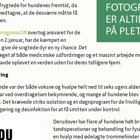
frygtede for hundenes fremtid, da
 medtagne, at de desværre måtte få
en.
rugsmastiff
overtog ansvaret for de
 2. januar, har de kæmpet en
 give de svigtede dyr en ny chance. Det
æget af både medicinske udfordringer og et massivt arbejde me
havde oplevet en verden uden for deres tidligere hjem.
ring
de var der både voksne og hvalpe helt ned til seks ugers alder
r ved overdragelsen bekymrende, og mange af hundene blev t
a
. Det krævede striks isolation og et døgnprogram for de frivill
ngøring og desinfektion for at få smitten under kontrol.
Derudover har flere af hundene haft br
tandoperationer og behandling for fysi
en hvalp med ødelagte trommehinder 