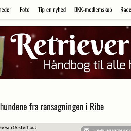
heder
Foto
Tip en nyhed
DKK-medlemskab
Race
hundene fra ransagningen i Ribe
søe van Oosterhout
rin@wiegaarden.dk