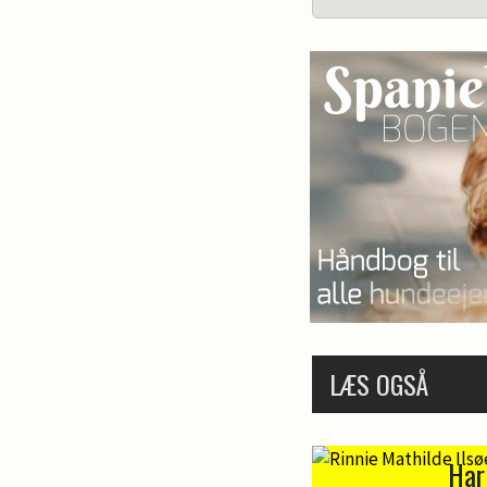
LÆS OGSÅ
Har