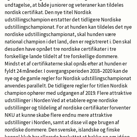
undtagelse, at både juniorer og veteraner kan tildeles
nordisk certifikat. Den nye titel Nordisk
udstillingschampion erstatter det tidligere Nordiske
udstillingschampionat. For at hunden kan tildeles det nye
nordiske udstillingschampionat, skal hunden være
national champion i det land, den er registreret i. Den skal
desuden have opnået tre nordiske certifikater i tre
forskellige lande tildelt af tre forskellige dommere.
Mindst et af certifikaterne skal opnås efter at hunden er
fyldt 24 måneder. I overgangsperioden 2018–2020 kan de
nye og de gamle regler for Nordisk udstillingschampionat
anvendes parallelt. De tidligere regler for titlen Nordisk
champion ophører med udgangen af 2019. Flere attraktive
udstillinger i Norden Ved at etablere egne nordiske
udstillinger og tildeling af nordiske certifikater forventer
NKU at kunne skabe flere endnu mere attraktive
udstillinger i Norden, samt at disse vil øge brugen af
nordiske dommere. Den svenske, islandske og finske
kennel klub har allerede besluttet at bakke op om idéen