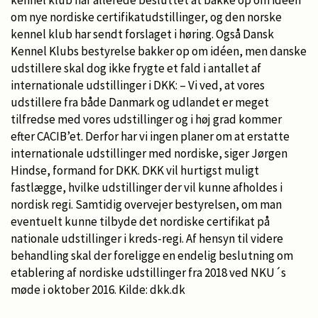
om nye nordiske certifikatudstillinger, og den norske
kennel klub har sendt forslaget i høring. Også Dansk
Kennel Klubs bestyrelse bakker op om idéen, men danske
udstillere skal dog ikke frygte et fald i antallet af
internationale udstillinger i DKK: – Vi ved, at vores
udstillere fra både Danmark og udlandet er meget
tilfredse med vores udstillinger og i høj grad kommer
efter CACIB’et. Derfor har vi ingen planer om at erstatte
internationale udstillinger med nordiske, siger Jørgen
Hindse, formand for DKK. DKK vil hurtigst muligt
fastlægge, hvilke udstillinger der vil kunne afholdes i
nordisk regi. Samtidig overvejer bestyrelsen, om man
eventuelt kunne tilbyde det nordiske certifikat på
nationale udstillinger i kreds-regi. Af hensyn til videre
behandling skal der foreligge en endelig beslutning om
etablering af nordiske udstillinger fra 2018 ved NKU´s
møde i oktober 2016. Kilde: dkk.dk