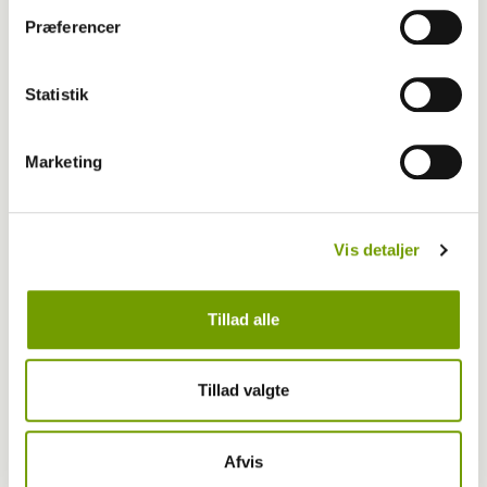
Præferencer
Statistik
Marketing
Vis detaljer
Tillad alle
Livet med hund
Tillad valgte
Første bichon havanais med BH-titel
Afvis