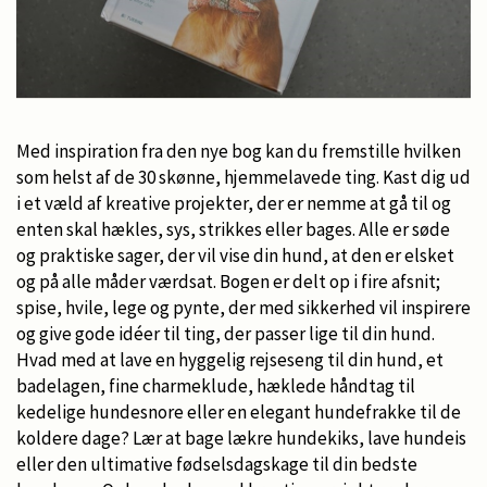
Med inspiration fra den nye bog kan du fremstille hvilken
som helst af de 30 skønne, hjemmelavede ting. Kast dig ud
i et væld af kreative projekter, der er nemme at gå til og
enten skal hækles, sys, strikkes eller bages. Alle er søde
og praktiske sager, der vil vise din hund, at den er elsket
og på alle måder værdsat. Bogen er delt op i fire afsnit;
spise, hvile, lege og pynte, der med sikkerhed vil inspirere
og give gode idéer til ting, der passer lige til din hund.
Hvad med at lave en hyggelig rejseseng til din hund, et
badelagen, fine charmeklude, hæklede håndtag til
kedelige hundesnore eller en elegant hundefrakke til de
koldere dage? Lær at bage lækre hundekiks, lave hundeis
eller den ultimative fødselsdagskage til din bedste