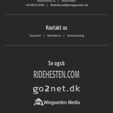
Blåkildevej 15 | 9500 Hobro
+45 98 51 20 66
|
Mediehuset@wiegaarden.dk
Kontakt os
Tip os her
|
Kontakt os
|
Annoncering
Se også: