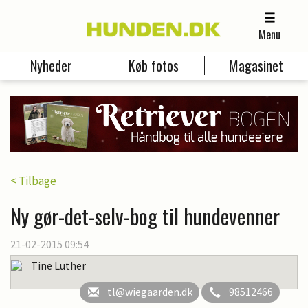
Menu
Nyheder
Køb fotos
Magasinet
< Tilbage
Ny gør-det-selv-bog til hundevenner
21-02-2015 09:54
Tine Luther
tl@wiegaarden.dk
98512466