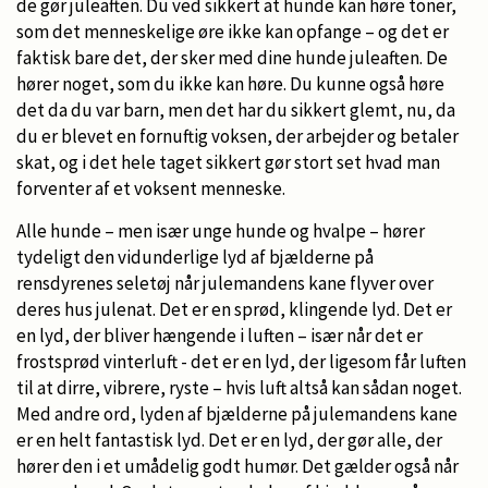
de gør juleaften. Du ved sikkert at hunde kan høre toner,
som det menneskelige øre ikke kan opfange – og det er
faktisk bare det, der sker med dine hunde juleaften. De
hører noget, som du ikke kan høre. Du kunne også høre
det da du var barn, men det har du sikkert glemt, nu, da
du er blevet en fornuftig voksen, der arbejder og betaler
skat, og i det hele taget sikkert gør stort set hvad man
forventer af et voksent menneske.
Alle hunde – men især unge hunde og hvalpe – hører
tydeligt den vidunderlige lyd af bjælderne på
rensdyrenes seletøj når julemandens kane flyver over
deres hus julenat. Det er en sprød, klingende lyd. Det er
en lyd, der bliver hængende i luften – især når det er
frostsprød vinterluft - det er en lyd, der ligesom får luften
til at dirre, vibrere, ryste – hvis luft altså kan sådan noget.
Med andre ord, lyden af bjælderne på julemandens kane
er en helt fantastisk lyd. Det er en lyd, der gør alle, der
hører den i et umådelig godt humør. Det gælder også når