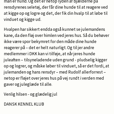
man er hund. Og det er netop lyden af bjælderne på
rensdyrenes seletøj, der får dine hunde til at reagere ved
at kigge op og logre og det, der fik din hvalp til at løbe til
vinduet og kigge ud.
Hvalpen har sikkert endda også kunnet se julemandens
kane, da den fløj over himlen ved jeres hus. Så du behøver
ikke være spor bekymret for den måde dine hunde
reagerer på – det er helt naturligt. Og til jer andre
medlemmer i DKK kan vi tilføje, at når jeres hunde
juleaften – tilsyneladende uden grund - pludselig kigger
op og logrer, og måske løber til vinduet, så er det fordi, at
julemanden og hans rensdyr – med Rudolf allerforrest –
netop er fløjet over jeres hus på vej rundt i verden med
gaver og juleglæde til alle.
Venlig hilsen - og glædelig jul
DANSK KENNEL KLUB