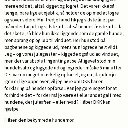
mere end det, altså kigget og logret. Det varer ikke så
længe, bare lige et øjeblik, så holder de op med at logre
og sover videre. Min tredje hund fik jeg sidste år et par
måneder før jul, og sidste jul – altså hendes første jul – da
det skete, så blev hun ikke liggende som de gamle hunde,
men sprang op og løb til vinduet. Her hun stod på
bagbenene og kiggede ud, mens hun logrede helt vildt.
Jeg – og vores julegæster – kiggede også ud ad vinduet,
men der var absolut ingenting at se. Alligevel stod min
hundehvalp og kiggede ud og logrede i måske 5 minutter.
Det var en meget mærkelig opførsel, og nu, da julen jo
igen er lige oppe over, vil jeg høre om DKK har en
forklaring på hendes opførsel. Kan jeg gøre noget for at
forhindre det – for der må jo være et eller andet galt med
hundene, der juleaften – eller hvad? Håber DKK kan
hjælpe.
Hilsen den bekymrede hundemor.