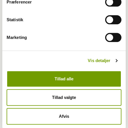
MEST LÆSTE
Præferencer
Statistik
Marketing
Vis detaljer
Tillad alle
Tillad valgte
Britisk racedebat handler ikke om nyt
Afvis
forbud