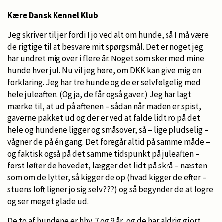
Kære Dansk Kennel Klub
Jeg skriver til jer fordi I jo ved alt om hunde, så I må være
de rigtige til at besvare mit spørgsmål. Det er noget jeg
har undret mig over i flere år. Noget som sker med mine
hunde hver jul. Nu vil jeg høre, om DKK kan give mig en
forklaring. Jeg har tre hunde og de er selvfølgelig med
hele juleaften. (Og ja, de får også gaver.) Jeg har lagt
mærke til, at ud på aftenen – sådan når maden er spist,
gaverne pakket ud og der er ved at falde lidt ro på det
hele og hundene ligger og småsover, så – lige pludselig –
vågner de på én gang. Det foregår altid på samme måde –
og faktisk også på det samme tidspunkt på juleaften –
først løfter de hovedet, lægger det lidt på skrå – næsten
som om de lytter, så kigger de op (hvad kigger de efter –
stuens loft ligner jo sig selv???) og så begynder de at logre
og ser meget glade ud.
De to af hundene er hhv. 7 og 9 år, og de har aldrig gjort