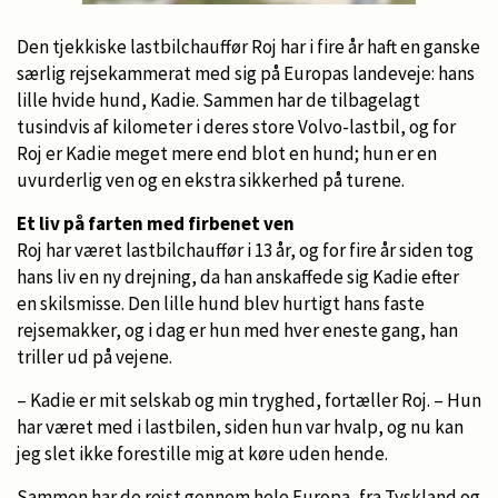
Den tjekkiske lastbilchauffør Roj har i fire år haft en ganske
særlig rejsekammerat med sig på Europas landeveje: hans
lille hvide hund, Kadie. Sammen har de tilbagelagt
tusindvis af kilometer i deres store Volvo-lastbil, og for
Roj er Kadie meget mere end blot en hund; hun er en
uvurderlig ven og en ekstra sikkerhed på turene.
Et liv på farten med firbenet ven
Roj har været lastbilchauffør i 13 år, og for fire år siden tog
hans liv en ny drejning, da han anskaffede sig Kadie efter
en skilsmisse. Den lille hund blev hurtigt hans faste
rejsemakker, og i dag er hun med hver eneste gang, han
triller ud på vejene.
– Kadie er mit selskab og min tryghed, fortæller Roj. – Hun
har været med i lastbilen, siden hun var hvalp, og nu kan
jeg slet ikke forestille mig at køre uden hende.
Sammen har de rejst gennem hele Europa, fra Tyskland og