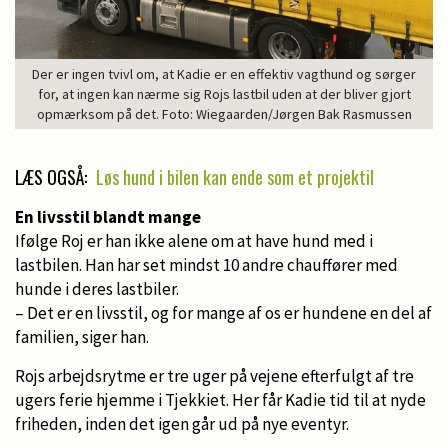
Der er ingen tvivl om, at Kadie er en effektiv vagthund og sørger
for, at ingen kan nærme sig Rojs lastbil uden at der bliver gjort
opmærksom på det. Foto: Wiegaarden/Jørgen Bak Rasmussen
LÆS OGSÅ:
Løs hund i bilen kan ende som et projektil
En livsstil blandt mange
Ifølge Roj er han ikke alene om at have hund med i
lastbilen. Han har set mindst 10 andre chauffører med
hunde i deres lastbiler.
– Det er en livsstil, og for mange af os er hundene en del af
familien, siger han.
Rojs arbejdsrytme er tre uger på vejene efterfulgt af tre
ugers ferie hjemme i Tjekkiet. Her får Kadie tid til at nyde
friheden, inden det igen går ud på nye eventyr.