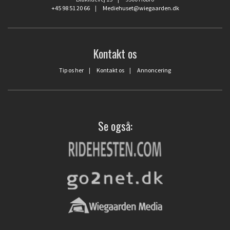
+45 98 51 20 66
|
Mediehuset@wiegaarden.dk
Kontakt os
Tip os her
|
Kontakt os
|
Annoncering
Se også: