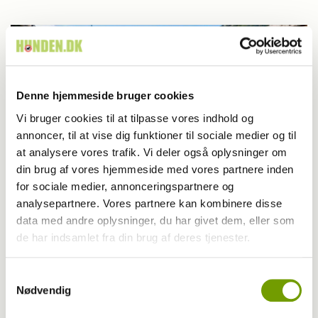
Denne hjemmeside bruger cookies
Vi bruger cookies til at tilpasse vores indhold og
annoncer, til at vise dig funktioner til sociale medier og til
at analysere vores trafik. Vi deler også oplysninger om
din brug af vores hjemmeside med vores partnere inden
for sociale medier, annonceringspartnere og
analysepartnere. Vores partnere kan kombinere disse
Info
data med andre oplysninger, du har givet dem, eller som
de har indsamlet fra din brug af deres tjenester.
Rejse med hund: Regler for Østrig 2026
Samtykkevalg
Nødvendig
Har du en nyhed eller god historie?