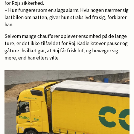
for Rojs sikkerhed.
– Hun fungerer som en slags alarm. Hvis nogen nærmer sig
lastbilen om natten, giver hun straks lyd fra sig, forklarer
han.
Selvom mange chauffører oplever ensomhed på de lange
ture, er det ikke tilfældet for Roj. Kadie kræver pauser og
gåture, hvilket gør, at Roj får frisk luft og bevæger sig
mere, end han ellers ville.