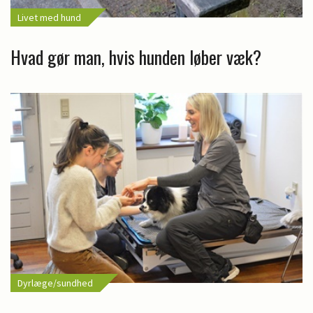
Livet med hund
Hvad gør man, hvis hunden løber væk?
Dyrlæge/sundhed