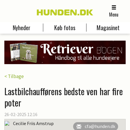
Menu
Nyheder
Køb fotos
Magasinet
< Tilbage
Lastbilchaufførens bedste ven har fire
poter
26-02-2025 12:16
Cecilie Friis Amstrup
cfa@hunden.dk