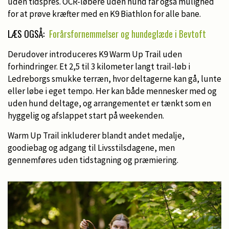
uden tidspres. OCR-løbere uden hund får også mulighed
for at prøve kræfter med en K9 Biathlon for alle bane.
LÆS OGSÅ:
Forårsfornemmelser og hundeglæde i Bevtoft
Derudover introduceres K9 Warm Up Trail uden
forhindringer. Et 2,5 til 3 kilometer langt trail-løb i
Ledreborgs smukke terræn, hvor deltagerne kan gå, lunte
eller løbe i eget tempo. Her kan både mennesker med og
uden hund deltage, og arrangementet er tænkt som en
hyggelig og afslappet start på weekenden.
Warm Up Trail inkluderer blandt andet medalje,
goodiebag og adgang til Livsstilsdagene, men
gennemføres uden tidstagning og præmiering.