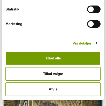
Statistik
Marketing
Vis detaljer
Pressemeddelelser
Tillad alle
K9 Biathlon for alle inviterer til
forårsfornemmelser i Bevtoft
Tillad valgte
Afvis