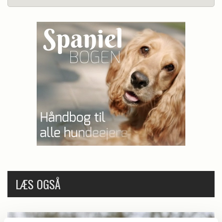
LÆS OGSÅ