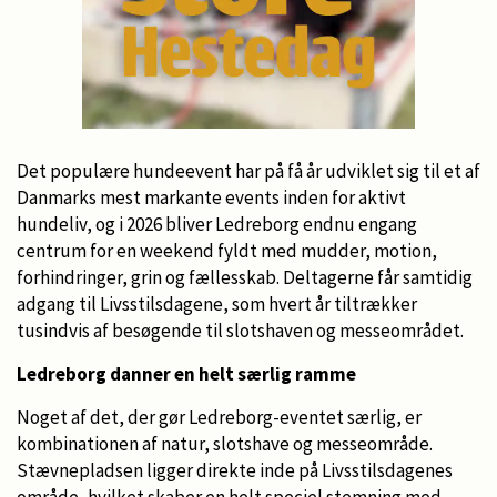
Det populære hundeevent har på få år udviklet sig til et af
Danmarks mest markante events inden for aktivt
hundeliv, og i 2026 bliver Ledreborg endnu engang
centrum for en weekend fyldt med mudder, motion,
forhindringer, grin og fællesskab. Deltagerne får samtidig
adgang til Livsstilsdagene, som hvert år tiltrækker
tusindvis af besøgende til slotshaven og messeområdet.
Ledreborg danner en helt særlig ramme
Noget af det, der gør Ledreborg-eventet særlig, er
kombinationen af natur, slotshave og messeområde.
Stævnepladsen ligger direkte inde på Livsstilsdagenes
område, hvilket skaber en helt speciel stemning med