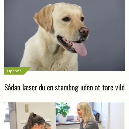
Opdræt
Sådan læser du en stambog uden at fare vild