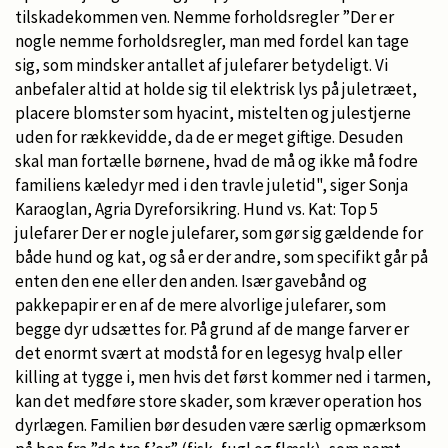
tilskadekommen ven. Nemme forholdsregler ”Der er
nogle nemme forholdsregler, man med fordel kan tage
sig, som mindsker antallet af julefarer betydeligt. Vi
anbefaler altid at holde sig til elektrisk lys på juletræet,
placere blomster som hyacint, mistelten og julestjerne
uden for rækkevidde, da de er meget giftige. Desuden
skal man fortælle børnene, hvad de må og ikke må fodre
familiens kæledyr med i den travle juletid", siger Sonja
Karaoglan, Agria Dyreforsikring. Hund vs. Kat: Top 5
julefarer Der er nogle julefarer, som gør sig gældende for
både hund og kat, og så er der andre, som specifikt går på
enten den ene eller den anden. Især gavebånd og
pakkepapir er en af de mere alvorlige julefarer, som
begge dyr udsættes for. På grund af de mange farver er
det enormt svært at modstå for en legesyg hvalp eller
killing at tygge i, men hvis det først kommer ned i tarmen,
kan det medføre store skader, som kræver operation hos
dyrlægen. Familien bør desuden være særlig opmærksom