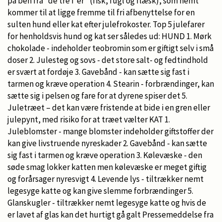
på ben fra ”de tre f’er” (fisk, fugl og flæsk), som nemt
kommer til at ligge fremme til fri afbenyttelse for en
sulten hund eller kat efter julefrokoster. Top 5 julefarer
for henholdsvis hund og kat ser således ud: HUND 1. Mørk
chokolade - indeholder teobromin som er giftigt selv i små
doser 2. Julesteg og sovs - det store salt- og fedtindhold
er svært at fordøje 3. Gavebånd - kan sætte sig fast i
tarmen og kræve operation 4. Stearin - forbrændinger, kan
sætte sig i pelsen og fare for at dyrene spiser det 5.
Juletræet – det kan være fristende at bide i en gren eller
julepynt, med risiko for at træet vælter KAT 1.
Juleblomster - mange blomster indeholder giftstoffer der
kan give livstruende nyreskader 2. Gavebånd - kan sætte
sig fast i tarmen og kræve operation 3. Kølevæske - den
søde smag lokker katten men kølevæske er meget giftig
og forårsager nyresvigt 4. Levende lys - tiltrækker nemt
legesyge katte og kan give slemme forbrændinger 5.
Glanskugler - tiltrækker nemt legesyge katte og hvis de
er lavet af glas kan det hurtigt gå galt Pressemeddelse fra