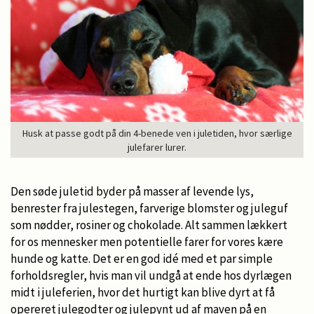
Husk at passe godt på din 4-benede ven i juletiden, hvor særlige
julefarer lurer.
Den søde juletid byder på masser af levende lys,
benrester fra julestegen, farverige blomster og juleguf
som nødder, rosiner og chokolade. Alt sammen lækkert
for os mennesker men potentielle farer for vores kære
hunde og katte. Det er en god idé med et par simple
forholdsregler, hvis man vil undgå at ende hos dyrlægen
midt i juleferien, hvor det hurtigt kan blive dyrt at få
opereret julegodter og julepynt ud af maven på en