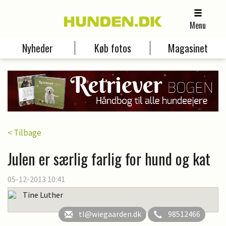
Menu
Nyheder
Køb fotos
Magasinet
< Tilbage
Julen er særlig farlig for hund og kat
05-12-2013 10:41
Tine Luther
tl@wiegaarden.dk
98512466