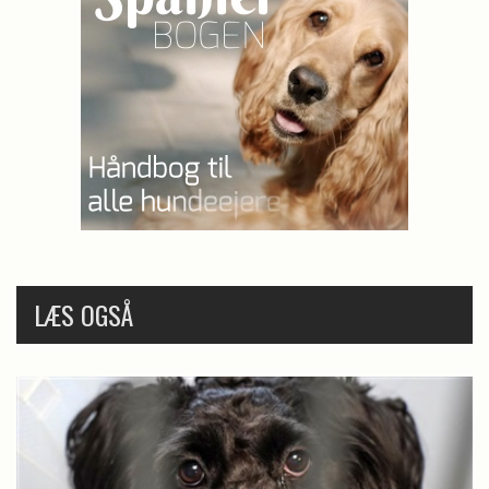
LÆS OGSÅ