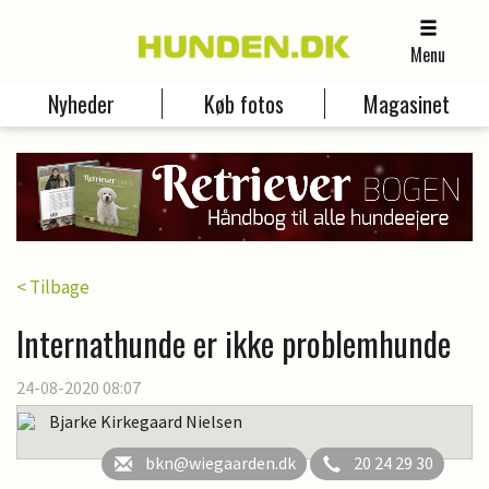
Menu
Nyheder
Køb fotos
Magasinet
< Tilbage
Internathunde er ikke problemhunde
24-08-2020 08:07
Bjarke Kirkegaard Nielsen
bkn@wiegaarden.dk
20 24 29 30