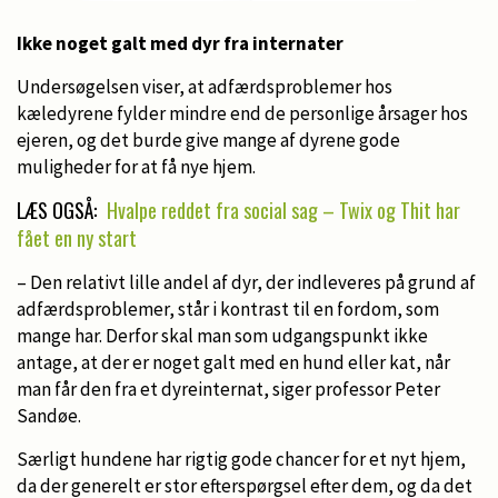
Ikke noget galt med dyr fra internater
Undersøgelsen viser, at adfærdsproblemer hos
kæledyrene fylder mindre end de personlige årsager hos
ejeren, og det burde give mange af dyrene gode
muligheder for at få nye hjem.
LÆS OGSÅ:
Hvalpe reddet fra social sag – Twix og Thit har
fået en ny start
– Den relativt lille andel af dyr, der indleveres på grund af
adfærdsproblemer, står i kontrast til en fordom, som
mange har. Derfor skal man som udgangspunkt ikke
antage, at der er noget galt med en hund eller kat, når
man får den fra et dyreinternat, siger professor Peter
Sandøe.
Særligt hundene har rigtig gode chancer for et nyt hjem,
da der generelt er stor efterspørgsel efter dem, og da det