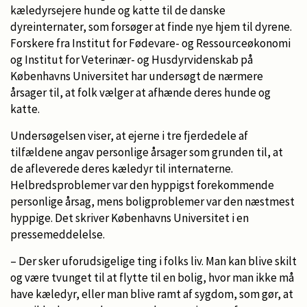
kæledyrsejere hunde og katte til de danske
dyreinternater, som forsøger at finde nye hjem til dyrene.
Forskere fra Institut for Fødevare- og Ressourceøkonomi
og Institut for Veterinær- og Husdyrvidenskab på
Københavns Universitet har undersøgt de nærmere
årsager til, at folk vælger at afhænde deres hunde og
katte.
Undersøgelsen viser, at ejerne i tre fjerdedele af
tilfældene angav personlige årsager som grunden til, at
de afleverede deres kæledyr til internaterne.
Helbredsproblemer var den hyppigst forekommende
personlige årsag, mens boligproblemer var den næstmest
hyppige. Det skriver Københavns Universitet i en
pressemeddelelse.
– Der sker uforudsigelige ting i folks liv. Man kan blive skilt
og være tvunget til at flytte til en bolig, hvor man ikke må
have kæledyr, eller man blive ramt af sygdom, som gør, at