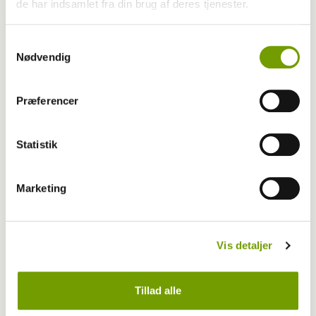
de har indsamlet fra din brug af deres tjenester.
Samtykkevalg
Nødvendig
Præferencer
Statistik
MEST LÆSTE
Marketing
Vis detaljer
Tillad alle