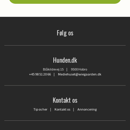
Følg os
Hunden.dk
Blåkildevej 15 | 9500 Hobro
+45 98 51 20 66
|
Mediehuset@wiegaarden.dk
Kontakt os
Tip os her
|
Kontakt os
|
Annoncering