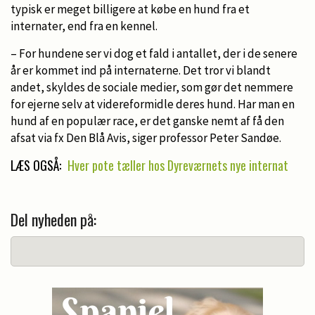
typisk er meget billigere at købe en hund fra et
internater, end fra en kennel.
– For hundene ser vi dog et fald i antallet, der i de senere
år er kommet ind på internaterne. Det tror vi blandt
andet, skyldes de sociale medier, som gør det nemmere
for ejerne selv at videreformidle deres hund. Har man en
hund af en populær race, er det ganske nemt af få den
afsat via fx Den Blå Avis, siger professor Peter Sandøe.
LÆS OGSÅ:
Hver pote tæller hos Dyreværnets nye internat
Del nyheden på: