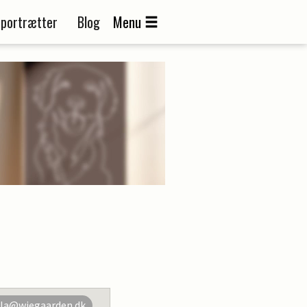
portrætter
Blog
Menu
la@wiegaarden.dk