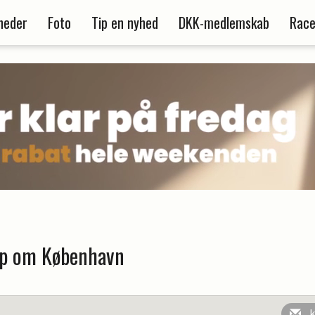
heder
Foto
Tip en nyhed
DKK-medlemskab
Race
p om København
k