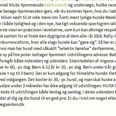
Kennel Klubs hjemmeside
købhund.dk
og undersøge, hvilke racer 
e besøge hjemmesiden igen, når du kommer hjem, hvis du i lø
u bliver nødt til at vide mere om. Årets mest lydige hunde We
r i både lydighed og i den nye, hastigt voksende sportsgren ral
e viser en præcision i øvelserne, som kun kan aftvinge respekt
amlet for at finde den dygtigste af dem alle i år 2016. Rally-ly
nkurrenceform, hvor alle slags hunde kan "gøre sig". Så her er a
hvis man har hund med såkaldt ”selektiv hørelse” derhjemme, e
lle ny på fire poter indtager hjemmet. Udstillingens adresse: Ba
foregår både indendørs og udendørs. Størstedelen af ringene v
kr. 60,- pr. dag. Børn: 6-12 år: kr. 10,- pr. dag. Børn under 6 år: gr
ksne + op til 3 børn). Der er kun adgang for tilmeldte hunde. De
ed indgangen. Det koster kr. 30,- pr. hund, og man skal huske
Hvalpe under 3 måneder har ikke adgang til udstillingen. HU
l stede til udstillingen både lørdag og søndag. I deres udendørs
der af dig og din hund til en god pris. Er du i tvivl om noget ell
wiegaarden.dk.