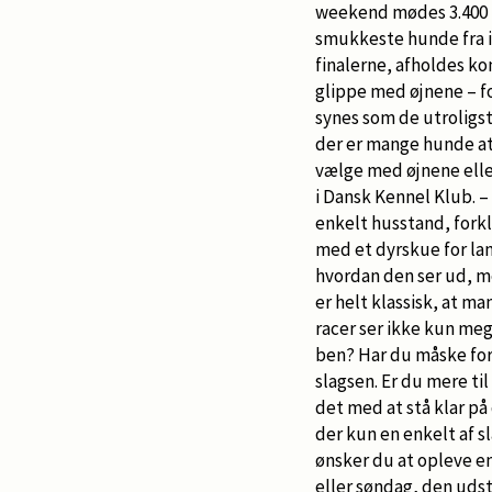
weekend mødes 3.400 h
smukkeste hunde fra i
finalerne, afholdes ko
glippe med øjnene – fo
synes som de utroligst
der er mange hunde at 
vælge med øjnene elle
i Dansk Kennel Klub. – 
enkelt husstand, forkl
med et dyrskue for la
hvordan den ser ud, men
er helt klassisk, at m
racer ser ikke kun mege
ben? Har du måske fore
slagsen. Er du mere til
det med at stå klar på
der kun en enkelt af s
ønsker du at opleve en
eller søndag, den udst