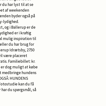
du har lyst til at se
bet af weekenden
ekenden byder også på
ly-lydighed.
, og i Ballerup er de
dighed er i kraftig
l mulig inspiration til
ller du har brug for
llerup Idrætsby, 2750
il være placeret
atis. Familiebillet: kr.
t er dog muligt at købe
 at medbringe hundens
SK OGSÅ: HUNDENS
 fotostudie kan du få
er har du spørgsmål, så