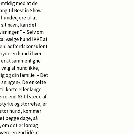
amtidig med at de
ng til Best in Show-
 hundeejere til at
 sit navn, kan det
nvisningen” – Selv om
skal vælge hund IKKE at
nsen, adfærdskonsulent
ilbyde en hund i hver
t er at sammenligne
valg af hund ikke,
g og din familie. – Det
visningen«. De enkelte
til korte eller lange
re end 63 til stede af
styrke og størrelse, er
en stor hund, kommer
let begge dage, så
, om det er lørdag
være en god idé at