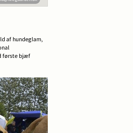
uld af hundeglam,
onal
d første bjæf