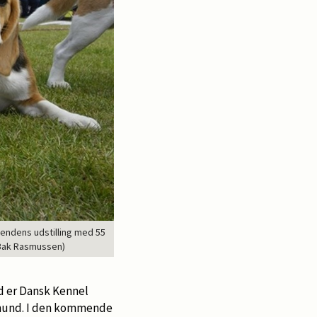
endens udstilling med 55
 Bak Rasmussen)
d er Dansk Kennel
få hund. I den kommende