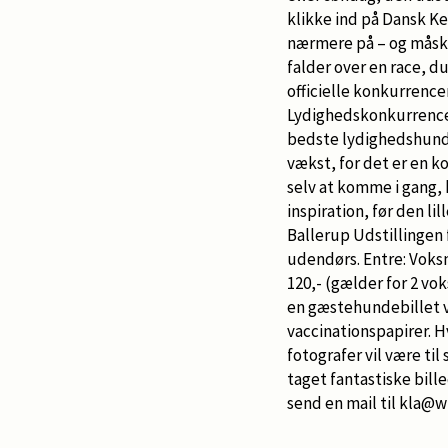
klikke ind på Dansk 
nærmere på – og måsk
falder over en race, d
officielle konkurrence
Lydighedskonkurrencern
bedste lydighedshunde s
vækst, for det er en ko
selv at komme i gang, 
inspiration, før den li
Ballerup Udstillingen 
udendørs. Entre: Voksne: 
120,- (gælder for 2 vo
en gæstehundebillet v
vaccinationspapirer. 
fotografer vil være ti
taget fantastiske bille
send en mail til kla@