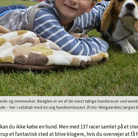
 hunde og mennesker: Beaglen er en af de mest talrige hunderacer ved week
de – her i selskab med en ung hundeentusiast. (Foto: Wiegaarden/Jørgen
 kan du ikke købe en hund. Men med 137 racer samlet på et ste
lerup et fantastisk sted at blive klogere, hvis du overvejer at 