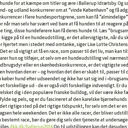
unde for at kæmpe om titler og ære i Ballerup Idrætsby. Og s
nd- og udland konkurrerer om at ”vinde København” og få adga
nkurrencer i flere hundesportsgrene, som kan få ”almindelige”
r når man selv har svært ved bare at få hunden til at reagere på
e ting, disse hundeførere kan få deres hunde til. Læs ”brugsa
kigge på til en hundeudstilling, er det allervigtigste, når du 
r hjertet men i stedet med omtanke, siger Lise Lotte Christe
Det er så vigtigt at få en race, som passer til det liv, man kan t
arer hun og tilføjer, at selv om en hundeudstilling vel nærmes
ndbrugsdyr eller en skønhedskonkurrence, er det vigtigste ved 
 hvordan den er – og hvordan det den er skabt til, passer til di
an køber hund efter udseendet og ikke har sat sig ind i »brugsan
t forskellige ud - de er også vidt forskellige indvendigt. Er du 
lsket dig i den populære franske bulldog, vil der være ikke fær
 fylde og pels, og er du fascineret af den karelske bjørnehunds 
 det rigtige sted på det rigtige tidspunkt, for selv om det er 
lagsen hele weekenden. Det er ikke alle racer, der bliver udstil
 bestemt race, bør du gøre dig selv den tjeneste at undersøge
illes
dkk.dk/ballerup2016
Op til udstillingen kan det desuden 