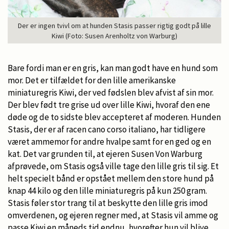
Der er ingen tvivl om at hunden Stasis passer rigtig godt på lille
Kiwi (Foto: Susen Arenholtz von Warburg)
Bare fordi man er en gris, kan man godt have en hund som
mor. Det er tilfældet for den lille amerikanske
miniaturegris Kiwi, der ved fødslen blev afvist af sin mor.
Der blev født tre grise ud over lille Kiwi, hvoraf den ene
døde og de to sidste blev accepteret af moderen. Hunden
Stasis, der er af racen cano corso italiano, har tidligere
været ammemor for andre hvalpe samt for en ged og en
kat. Det var grunden til, at ejeren Susen Von Warburg
afprøvede, om Stasis også ville tage den lille gris til sig. Et
helt specielt bånd er opstået mellem den store hund på
knap 44 kilo og den lille miniaturegris på kun 250 gram.
Stasis føler stor trang til at beskytte den lille gris imod
omverdenen, og ejeren regner med, at Stasis vil amme og
passe Kiwi en måneds tid endnu, hvorefter hun vil blive