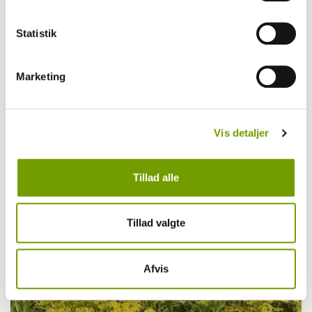
Statistik
Marketing
Vis detaljer
Livet med hund
Tillad alle
Første bichon havanais med BH-titel
Tillad valgte
Afvis