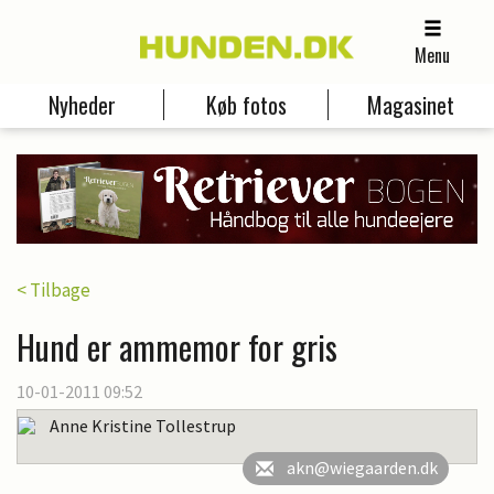
Menu
Nyheder
Køb fotos
Magasinet
< Tilbage
Hund er ammemor for gris
10-01-2011 09:52
Anne Kristine Tollestrup
akn@wiegaarden.dk