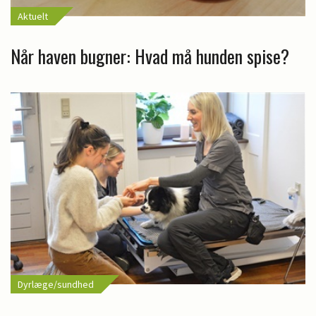
Aktuelt
Når haven bugner: Hvad må hunden spise?
Dyrlæge/sundhed