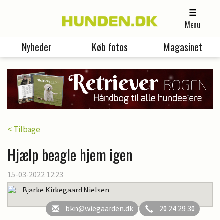
Menu
Nyheder
Køb fotos
Magasinet
< Tilbage
Hjælp beagle hjem igen
15-03-2022 12:23
Bjarke Kirkegaard Nielsen
bkn@wiegaarden.dk
20 24 29 30