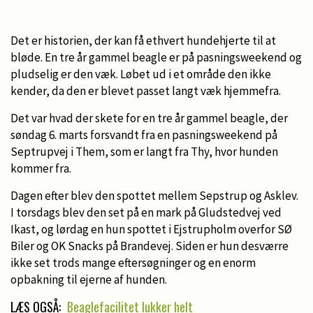
Det er historien, der kan få ethvert hundehjerte til at
bløde. En tre år gammel beagle er på pasningsweekend og
pludselig er den væk. Løbet ud i et område den ikke
kender, da den er blevet passet langt væk hjemmefra.
Det var hvad der skete for en tre år gammel beagle, der
søndag 6. marts forsvandt fra en pasningsweekend på
Septrupvej i Them, som er langt fra Thy, hvor hunden
kommer fra.
Dagen efter blev den spottet mellem Sepstrup og Asklev.
I torsdags blev den set på en mark på Gludstedvej ved
Ikast, og lørdag en hun spottet i Ejstrupholm overfor SØ
Biler og OK Snacks på Brandevej. Siden er hun desværre
ikke set trods mange eftersøgninger og en enorm
opbakning til ejerne af hunden.
LÆS OGSÅ:
Beaglefacilitet lukker helt