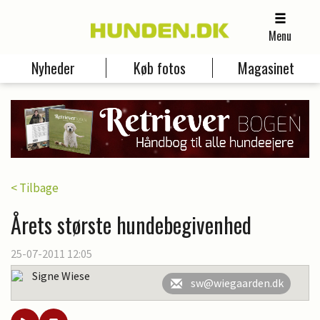
Menu
Nyheder
Køb fotos
Magasinet
< Tilbage
Årets største hundebegivenhed
25-07-2011 12:05
Signe Wiese
sw@wiegaarden.dk