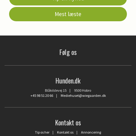
Mest læste
Følg os
Hunden.dk
Blåkildevej 15 | 9500 Hobro
+45 98 51 20 66
|
Mediehuset@wiegaarden.dk
Kontakt os
Tip os her
|
Kontakt os
|
Annoncering