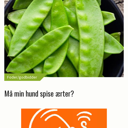
Foder/godbidder
Må min hund spise ærter?