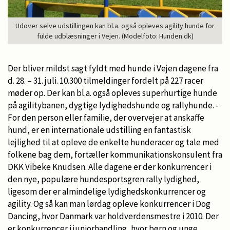
Udover selve udstillingen kan bl.a. også opleves agility hunde for
fulde udblæsninger i Vejen. (Modelfoto: Hunden.dk)
Der bliver mildst sagt fyldt med hunde i Vejen dagene fra
d. 28. – 31. juli. 10.300 tilmeldinger fordelt på 227 racer
møder op. Der kan bl.a. også opleves superhurtige hunde
på agilitybanen, dygtige lydighedshunde og rallyhunde. -
For den person eller familie, der overvejer at anskaffe
hund, er en internationale udstilling en fantastisk
lejlighed til at opleve de enkelte hunderacer og tale med
folkene bag dem, fortæller kommunikationskonsulent fra
DKK Vibeke Knudsen. Alle dagene er der konkurrencer i
den nye, populære hundesportsgren rally lydighed,
ligesom der er almindelige lydighedskonkurrencer og
agility. Og så kan man lørdag opleve konkurrencer i Dog
Dancing, hvor Danmark var holdverdensmestre i 2010. Der
er konkurrencer i juniorhandling, hvor børn og unge