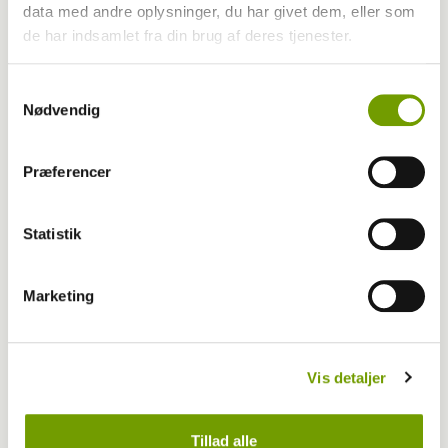
data med andre oplysninger, du har givet dem, eller som
de har indsamlet fra din brug af deres tjenester.
Samtykkevalg
Nødvendig
Præferencer
Adfærd
Statistik
Hvorfor graver hunden i kurven?
Marketing
Vis detaljer
Tillad alle