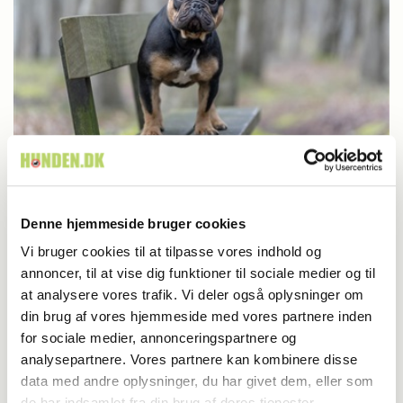
Britisk racedebat handler ikke om nyt
Denne hjemmeside bruger cookies
forbud
Vi bruger cookies til at tilpasse vores indhold og
annoncer, til at vise dig funktioner til sociale medier og til
at analysere vores trafik. Vi deler også oplysninger om
din brug af vores hjemmeside med vores partnere inden
for sociale medier, annonceringspartnere og
analysepartnere. Vores partnere kan kombinere disse
data med andre oplysninger, du har givet dem, eller som
de har indsamlet fra din brug af deres tjenester.