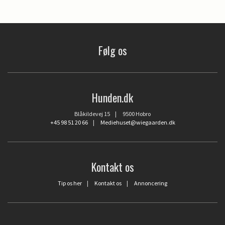
Følg os
Hunden.dk
Blåkildevej 15 | 9500 Hobro
+45 98 51 20 66
|
Mediehuset@wiegaarden.dk
Kontakt os
Tip os her
|
Kontakt os
|
Annoncering