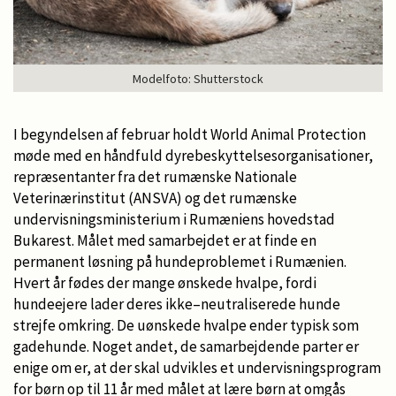
Modelfoto: Shutterstock
I begyndelsen af februar holdt World Animal Protection
møde med en håndfuld dyrebeskyttelsesorganisationer,
repræsentanter fra det rumænske Nationale
Veterinærinstitut (ANSVA) og det rumænske
undervisningsministerium i Rumæniens hovedstad
Bukarest. Målet med samarbejdet er at finde en
permanent løsning på hundeproblemet i Rumænien.
Hvert år fødes der mange ønskede hvalpe, fordi
hundeejere lader deres ikke–neutraliserede hunde
strejfe omkring. De uønskede hvalpe ender typisk som
gadehunde. Noget andet, de samarbejdende parter er
enige om er, at der skal udvikles et undervisningsprogram
for børn op til 11 år med målet at lære børn at omgås