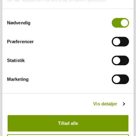
Samtykkevalg
Nødvendig
Præferencer
Adfærd
Statistik
Hvorfor graver hunden i kurven?
Marketing
Vis detaljer
Tillad alle