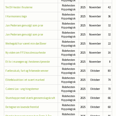
Hippologisk
Ridehesten
Tre DV-heste i finalerne
2025
November
42
Hippologisk
Ridehesten
I Harmoniens tegn
2025
November
36
Hippologisk
Ridehesten
Jan Pedersen genvalgt som præ
2025
November
32
Hippologisk
Ridehesten
Jan Pedersen genvalgt som præ
2025
November
32
Hippologisk
Ridehesten
Weihegold har været min døråbner
2025
November
22
Hippologisk
Ridehesten
Ny viden om FFS hos dressurheste
2025
November
16
Hippologisk
Ridehesten
Et liv i manegen og i hestenes tjeneste
2025
November
8
Hippologisk
Ridehesten
Fællesskab, fart og firbenede venner
2025
Oktober
80
Hippologisk
Ridehesten
Elitefølauktion i et svært marked
2025
Oktober
74
Hippologisk
Ridehesten
Caleesi Lox - ung hingstemor
2025
Oktober
70
Hippologisk
Ridehesten
Stamhoppe med stærk gennemslagskraft
2025
Oktober
66
Hippologisk
Ridehesten
De tegner en lovende fremtid
2025
Oktober
60
Hippologisk
Ridehesten
Stærke hoppestammer bag årets 2-års
2025
Oktober
56