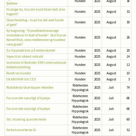
Hunden
2025
August
38
fjeldene
Hvad gør du, hvis din hund bliver bidt af en
Hunden
2025
August
32
hugorm?
Store Hestedag – hvad har det med hunde
Hunden
2025
August
30
at gøre?
Ny lovgivning: ”Dyrevelfærdsmæssige
mindstekrav til hold af hunde”. Skal Dansk
Hunden
2025
August
26
Kennel Klub, vores medlemmer og hundene
være glade?
Da ­Vipperød kom på verdens­­­­kortet
Hunden
2025
August
20
Vejen til et sikkert indkald
Hunden
2025
August
14
Invitation til Roskilde: DKK’s internationale
Hunden
2025
August
12
dobbeltudstilling
Rundt om hunden
Hunden
2025
August
10
EN ANONYM SUCCES
Hunden
2025
August
3
Ridehesten
Roskilde dyrskue topper rekorden
2025
Juli
74
Hippologisk
Ridehesten
For os er det naturligt af hjælpe
2025
Juli
68
Hippologisk
Ridehesten
For os er det naturligt af hjælpe
2025
Juli
68
Hippologisk
Ridehesten
Sol, strand og spanske heste
2025
Juli
60
Hippologisk
Ridehesten
De formative første år
2025
Juli
52
Hippologisk