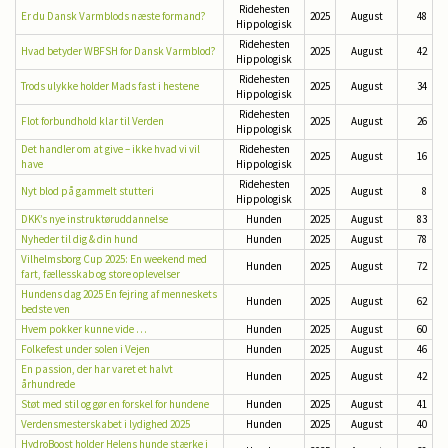
Ridehesten
Er du Dansk Varmblods næste formand?
2025
August
48
Hippologisk
Ridehesten
Hvad betyder WBFSH for Dansk Varmblod?
2025
August
42
Hippologisk
Ridehesten
Trods ulykke holder Mads fast i hestene
2025
August
34
Hippologisk
Ridehesten
Flot forbundhold klar til Verden
2025
August
26
Hippologisk
Det handler om at give – ikke hvad vi vil
Ridehesten
2025
August
16
have
Hippologisk
Ridehesten
Nyt blod på gammelt stutteri
2025
August
8
Hippologisk
DKK’s nye instruktøruddannelse
Hunden
2025
August
83
Nyheder til dig & din hund
Hunden
2025
August
78
Vilhelmsborg Cup 2025: En weekend med
Hunden
2025
August
72
fart, fællesskab og store oplevelser
Hundens dag 2025 En fejring af menneskets
Hunden
2025
August
62
bedste ven
Hvem pokker kunne vide …
Hunden
2025
August
60
Folkefest under solen i Vejen
Hunden
2025
August
46
En passion, der har varet et halvt
Hunden
2025
August
42
århundrede
Støt med stil og gør en forskel for hundene
Hunden
2025
August
41
Verdensmesterskabet i lydighed 2025
Hunden
2025
August
40
HydroBoost holder Helens hunde stærke i