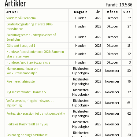
Artikler
Fandt: 19.586
Artikel
Magasin
År
Måned
Side
Vindere på Bornholm
Hunden
2025
Oktober
32
Gratis fotografering af årets DKK-
Hunden
2025
Oktober
27
racevindere
Solskin og store hundeoplevelser på
Hunden
2025
Oktober
24
Bornholm
Gå pænt i snor, del 1
Hunden
2025
Oktober
18
Hundevelfærdskonference 2025: Sammen
Hunden
2025
Oktober
12
står vi stærkere
Hundevelfærd i teori og praksis
Hunden
2025
Oktober
3
Mange ansøgninger om
Ridehesten
2025
November
80
konkurrencemedaljer
Hippologisk
Ridehesten
Fire nye elitehingste
2025
November
76
Hippologisk
Ridehesten
Nyt mesterskab til Danmark
2025
November
72
Hippologisk
Velforberedte, hingste indsynet til
Ridehesten
2025
November
68
afprøvning
Hippologisk
Ridehesten
Portugisisk passion i et dansk perspektiv
2025
November
62
Hippologisk
Ridehesten
Heika og Daisy fandt en ny vej
2025
November
56
Hippologisk
Ridehesten
Rekord og ridning i særklasse
2025
November
50