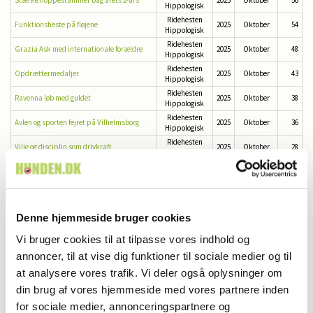
Hippologisk
Ridehesten
Funktionsheste på fløjene
2025
Oktober
54
Hippologisk
Ridehesten
Grazia Ask med internationale forældre
2025
Oktober
48
Hippologisk
Ridehesten
Opdrættermedaljer
2025
Oktober
43
Hippologisk
Ridehesten
Ravenna løb med guldet
2025
Oktober
38
Hippologisk
Ridehesten
Avlen og sporten fejret på Vilhelmsborg
2025
Oktober
36
Hippologisk
Ridehesten
Vilje og disciplin som drivkraft
2025
Oktober
28
Hippologisk
Ridehesten
Dansk bronze og tæt kamp om guldet
2025
Oktober
22
Hippologisk
Ridehesten
Flotte championatsfinaler i springning
2025
Oktober
16
Hippologisk
Et hjem for familien - og for fremtidens
Ridehesten
Denne hjemmeside bruger cookies
2025
Oktober
8
stjerner
Hippologisk
Vi bruger cookies til at tilpasse vores indhold og
Nyt fra Shoppen
Hunden
2025
September
85
Nyheder til dig og din hund
Hunden
2025
September
82
annoncer, til at vise dig funktioner til sociale medier og til
Schæferhunden – en ven, en makker og en
at analysere vores trafik. Vi deler også oplysninger om
Hunden
2025
September
76
døråbner til et aktivt liv
din brug af vores hjemmeside med vores partnere inden
Et verdensmesterskab fuld af dansk jubel
Hunden
2025
September
72
for sociale medier, annonceringspartnere og
Nye medlemstyper i Dansk Kennel Klub
Hunden
2025
September
68