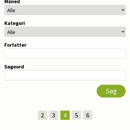
Måned
Kategori
Forfatter
Søgeord
2
3
4
5
6