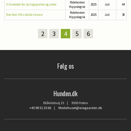
Ridehesten
Vi brænder for springsporten og avlen
2025
Juli
44
Hippologisk
Ridehesten
Don Noir Hits sidste chance
2025
Juli
38
Hippologisk
2
3
4
5
6
Følg os
Hunden.dk
Blåkildevej 15 | 9500 Hobro
+45 98 51 20 66
|
Mediehuset@wiegaarden.dk