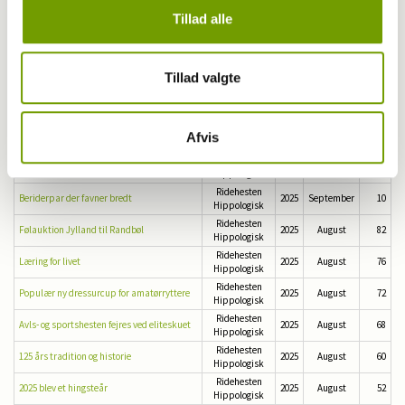
Ridehesten
Topsport og hygge ved World Cup Herning
2025
September
60
Hippologisk
Tillad alle
Ridehesten
Uovertruffen succes ved UVM
2025
August
50
Hippologisk
Ridehesten
Alt hvad hesten gør er naturligt
2025
September
44
Tillad valgte
Hippologisk
Ridehesten
Hestene har gjort mig stærk
2025
September
32
Hippologisk
Ridehesten
Bo tror på medaljer i fremtiden
2025
September
26
Afvis
Hippologisk
Dressuren i forandring: Hestevelfærd i
Ridehesten
2025
September
18
centrum
Hippologisk
Ridehesten
Beriderpar der favner bredt
2025
September
10
Hippologisk
Ridehesten
Følauktion Jylland til Randbøl
2025
August
82
Hippologisk
Ridehesten
Læring for livet
2025
August
76
Hippologisk
Ridehesten
Populær ny dressurcup for amatørryttere
2025
August
72
Hippologisk
Ridehesten
Avls- og sportshesten fejres ved eliteskuet
2025
August
68
Hippologisk
Ridehesten
125 års tradition og historie
2025
August
60
Hippologisk
Ridehesten
2025 blev et hingsteår
2025
August
52
Hippologisk