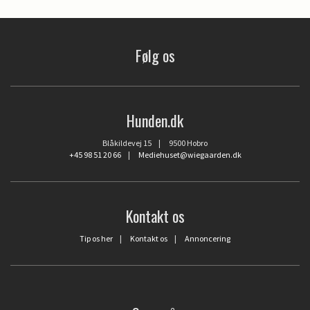
Følg os
Hunden.dk
Blåkildevej 15 | 9500 Hobro
+45 98 51 20 66
|
Mediehuset@wiegaarden.dk
Kontakt os
Tip os her
|
Kontakt os
|
Annoncering