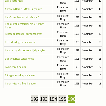
Lær å flette man
1998
November
42
Norge
Ridehesten
Norske ryttere til VM for unghester
1998
November
40
Norge
Ridehesten
Hvorfor ser hesten min sånn ut?
1998
November
39
Norge
Dansk stallmesterelev elsker jobben i
Ridehesten
1998
November
37
Norge
Norge
Ridehesten
Pessoa en legende i sprangsporten
1998
November
35
Norge
Ridehesten
Den ridende generalsekretær
1998
November
30
Norge
Ridehesten
Hvordan og når bruker vi hjelpetøyler
1998
November
28
Norge
Ridehesten
Dansk dyrlege velger Norge
1998
November
26
Norge
Ridehesten
Roma caput mundi
1998
November
22
Norge
Ridehesten
Elitegymnas skaper vinnere
1998
November
15
Norge
Ridehesten
Norsk rideavl på vei fremover
1998
November
11
Norge
192
193
194
195
196