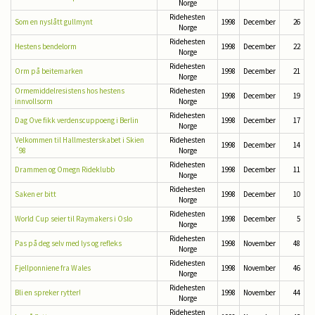
Norge
Ridehesten
Som en nyslått gullmynt
1998
December
26
Norge
Ridehesten
Hestens bendelorm
1998
December
22
Norge
Ridehesten
Orm på beitemarken
1998
December
21
Norge
Ormemiddelresistens hos hestens
Ridehesten
1998
December
19
innvollsorm
Norge
Ridehesten
Dag Ove fikk verdenscuppoeng i Berlin
1998
December
17
Norge
Velkommen til Hallmesterskabet i Skien
Ridehesten
1998
December
14
´98
Norge
Ridehesten
Drammen og Omegn Rideklubb
1998
December
11
Norge
Ridehesten
Saken er bitt
1998
December
10
Norge
Ridehesten
World Cup seier til Raymakers i Oslo
1998
December
5
Norge
Ridehesten
Pas på deg selv med lys og refleks
1998
November
48
Norge
Ridehesten
Fjellponniene fra Wales
1998
November
46
Norge
Ridehesten
Bli en spreker rytter!
1998
November
44
Norge
Ridehesten