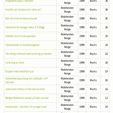
Hingstestasjon i Holsten
1999
Marts
36
Norge
Ridehesten
Hvorfor ser hesten min sånn ut?
1999
Marts
30
Norge
Ridehesten
Når de hvite hestene danser
1999
Marts
28
Norge
Ridehesten
Førerkort for henger betyr E-tillegg
1999
Marts
26
Norge
Ridehesten
Pakket inn til transporten
1999
Marts
25
Norge
Ridehesten
Vedlikehold av hestehengeren
1999
Marts
24
Norge
Ridehesten
Tre viktig stikkord ved lastning av hester
1999
Marts
22
Norge
Ridehesten
Lastning av hest
1999
Marts
20
Norge
Ridehesten
Å kjøre med verdifull last
1999
Marts
19
Norge
Sikkerhetsoppheng blir påbudt i GP-
Ridehesten
1999
Marts
18
stevner
Norge
Ridehesten
Johansens Natural Horsemanship
1999
Marts
16
Norge
Ridehesten
Bergen Rideklub satser på det sosiale
1999
Marts
12
Norge
Ridehesten
Andalusier - stamfar til mange raser
1999
Marts
10
Norge