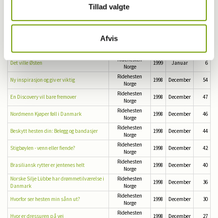
Tillad valgte
Ridehesten
Shetlandsponnien verdens sterkeste rase
1999
Januar
19
Norge
Ridehesten
Nes Rideklubb vokser i bredden
1999
Januar
12
Norge
Afvis
Ridehesten
Rett bruk av dekken
1999
Januar
11
Norge
Ridehesten
Det ville Østen
1999
Januar
6
Norge
Ridehesten
Ny inspirasjon og giv er viktig
1998
December
54
Norge
Ridehesten
En Discovery vil bare fremover
1998
December
47
Norge
Ridehesten
Nordmenn Kjøper føll i Danmark
1998
December
46
Norge
Ridehesten
Beskytt hesten din: Belegg og bandasjer
1998
December
44
Norge
Ridehesten
Stigbøylen - venn eller fiende?
1998
December
42
Norge
Ridehesten
Brasiliansk rytter er jentenes helt
1998
December
40
Norge
Norske Silje Lübbe har drømmetilværelse i
Ridehesten
1998
December
36
Danmark
Norge
Ridehesten
Hvorfor ser hesten min sånn ut?
1998
December
30
Norge
Ridehesten
Hvor er dressuren på vei
1998
December
27