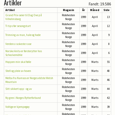
Artikler
Fandt: 19.586
Artikel
Magasin
År
Måned
Side
Grand Prix-seier til Dag Ove på
Ridehesten
1999
April
13
Vilhelmsborg
Norge
Ridehesten
Ti tips før sesongstart
1999
April
12
Norge
Ridehesten
Trimning av man, hale og hode
1999
April
9
Norge
Ridehesten
Verdens raskeste rase
1999
April
8
Norge
Norske Anita er førsterytter hos
Ridehesten
1999
April
6
Schockemöhle
Norge
Ridehesten
Hoppen min skal følle
1999
Marts
55
Norge
Ridehesten
Stell og pleie av hoven
1999
Marts
48
Norge
Melba fra Namsos er Norges eldste Welsh
Ridehesten
1999
Marts
46
Mountain
Norge
Ridehesten
Sitt sikkert opp - og av
1999
Marts
44
Norge
Ridehesten
Ny gren i Norges Rytterforbund
1999
Marts
42
Norge
Ridehesten
Voltige er kjempegøy
1999
Marts
39
Norge
Ridehesten