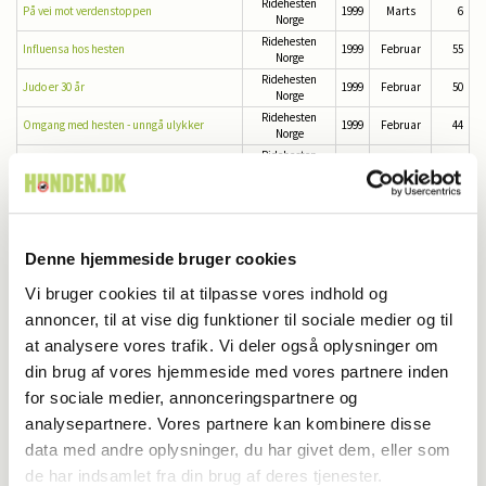
Ridehesten
På vei mot verdenstoppen
1999
Marts
6
Norge
Ridehesten
Influensa hos hesten
1999
Februar
55
Norge
Ridehesten
Judo er 30 år
1999
Februar
50
Norge
Ridehesten
Omgang med hesten - unngå ulykker
1999
Februar
44
Norge
Ridehesten
Dressurdommerens verktøy
1999
Februar
39
Norge
Ridehesten
Ridestøvler - korte og lange
1999
Februar
36
Norge
Ridehesten
Hesten skal føle trygghet
1999
Februar
28
Norge
Denne hjemmeside bruger cookies
Ridehesten
Hvorfor ser hesten min sånn ut?
1999
Februar
26
Norge
Vi bruger cookies til at tilpasse vores indhold og
Ridehesten
Utdannelse krever tålmodighet
1999
Februar
24
annoncer, til at vise dig funktioner til sociale medier og til
Norge
at analysere vores trafik. Vi deler også oplysninger om
Ridehesten
Unge hester må ikke overtrenes
1999
Februar
22
Norge
din brug af vores hjemmeside med vores partnere inden
Ridehesten
Innhopping av unghester
1999
Februar
19
for sociale medier, annonceringspartnere og
Norge
Ridehesten
analysepartnere. Vores partnere kan kombinere disse
Tøft distanse-VM i ørkensand
1999
Februar
18
Norge
data med andre oplysninger, du har givet dem, eller som
Ridehesten
Dansk kokk blev dressurtrener i Norge
1999
Februar
16
de har indsamlet fra din brug af deres tjenester.
Norge