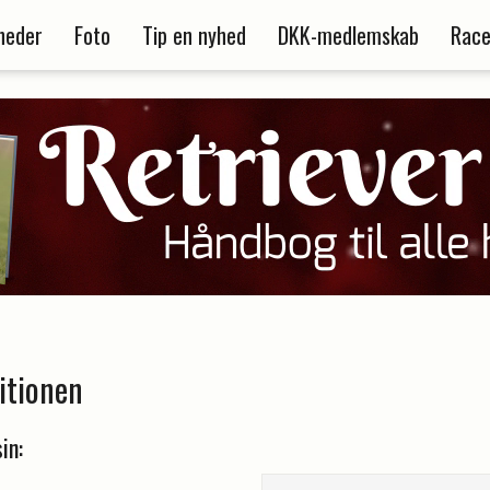
heder
Foto
Tip en nyhed
DKK-medlemskab
Race
itionen
in: