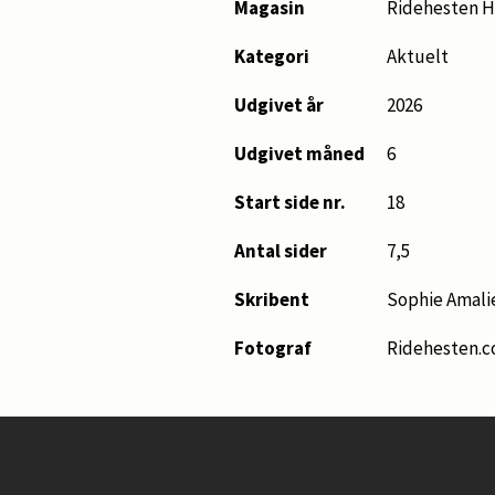
Magasin
Ridehesten H
Kategori
Aktuelt
Udgivet år
2026
Udgivet måned
6
Start side nr.
18
Antal sider
7,5
Skribent
Sophie Amal
Fotograf
Ridehesten.