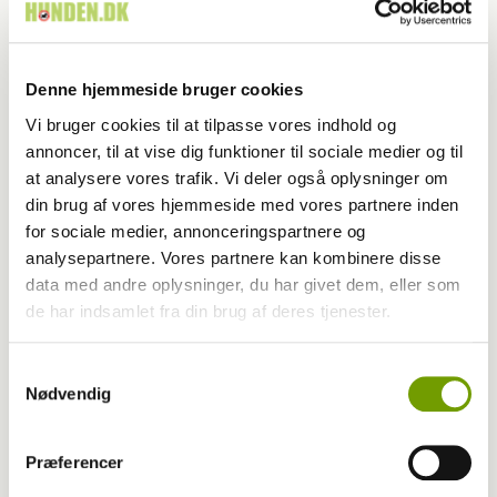
Kategori
Profil
Udgivet år
2026
Denne hjemmeside bruger cookies
Udgivet måned
7
Vi bruger cookies til at tilpasse vores indhold og
Start side nr.
22
annoncer, til at vise dig funktioner til sociale medier og til
at analysere vores trafik. Vi deler også oplysninger om
Antal sider
5,5
din brug af vores hjemmeside med vores partnere inden
for sociale medier, annonceringspartnere og
Skribent
Anna Pørtner
analysepartnere. Vores partnere kan kombinere disse
data med andre oplysninger, du har givet dem, eller som
Fotograf
Ridehesten.com/Kristine Bojsen
de har indsamlet fra din brug af deres tjenester.
Samtykkevalg
Nøgleord
Nødvendig
DM
Randbøl
Præferencer
Tyskland