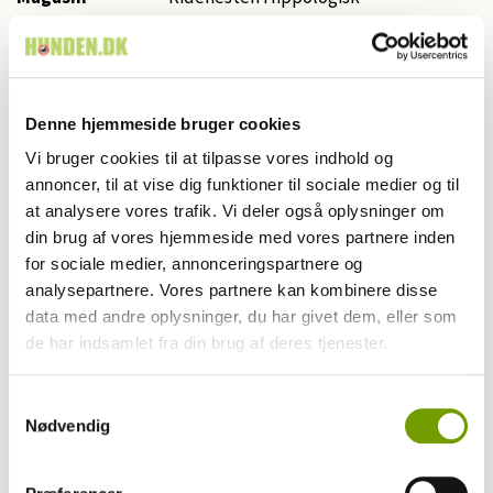
Kategori
Fagligt
Udgivet år
2026
Denne hjemmeside bruger cookies
Udgivet måned
6
Vi bruger cookies til at tilpasse vores indhold og
annoncer, til at vise dig funktioner til sociale medier og til
Start side nr.
68
at analysere vores trafik. Vi deler også oplysninger om
Antal sider
7,0
din brug af vores hjemmeside med vores partnere inden
for sociale medier, annonceringspartnere og
Skribent
Britt Carlsen
analysepartnere. Vores partnere kan kombinere disse
data med andre oplysninger, du har givet dem, eller som
Fotograf
Illustrationer: Lin Bach Jensen
de har indsamlet fra din brug af deres tjenester.
Samtykkevalg
Nøgleord
Nødvendig
Hestens benstilling