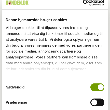
Kategori
Aktuelt
Udgivet år
2026
Denne hjemmeside bruger cookies
Udgivet måned
4
Vi bruger cookies til at tilpasse vores indhold og
Start side nr.
58
annoncer, til at vise dig funktioner til sociale medier og til
at analysere vores trafik. Vi deler også oplysninger om
Antal sider
5,0
din brug af vores hjemmeside med vores partnere inden
for sociale medier, annonceringspartnere og
Skribent
Thomas Bach Jensen
analysepartnere. Vores partnere kan kombinere disse
data med andre oplysninger, du har givet dem, eller som
Fotograf
Ridehesten.com/Aviaja Vindum Hansen
de har indsamlet fra din brug af deres tjenester.
Samtykkevalg
Nøgleord
Nødvendig
Dansk Varmblod
Hingstekåring 2026
Præferencer
Kåring af 4-års og ældre springhingste