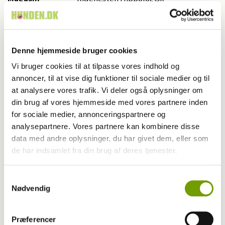
Kategori
Avl
Udgivet år
2026
Denne hjemmeside bruger cookies
Udgivet måned
5
Vi bruger cookies til at tilpasse vores indhold og
annoncer, til at vise dig funktioner til sociale medier og til
Start side nr.
22
at analysere vores trafik. Vi deler også oplysninger om
din brug af vores hjemmeside med vores partnere inden
Antal sider
4,0
for sociale medier, annonceringspartnere og
analysepartnere. Vores partnere kan kombinere disse
Skribent
Britt Carlsen
data med andre oplysninger, du har givet dem, eller som
de har indsamlet fra din brug af deres tjenester.
Fotograf
Ridehesten.com/Aviaja Vindum Hansen
Samtykkevalg
Nødvendig
Nøgleord
Efterkåring
Præferencer