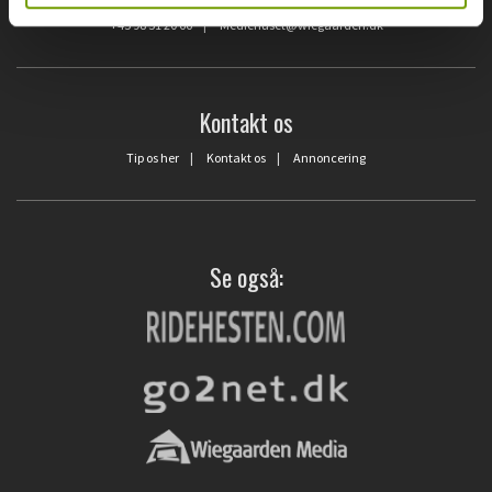
Blåkildevej 15 | 9500 Hobro
+45 98 51 20 66
|
Mediehuset@wiegaarden.dk
Kontakt os
Tip os her
|
Kontakt os
|
Annoncering
Se også: