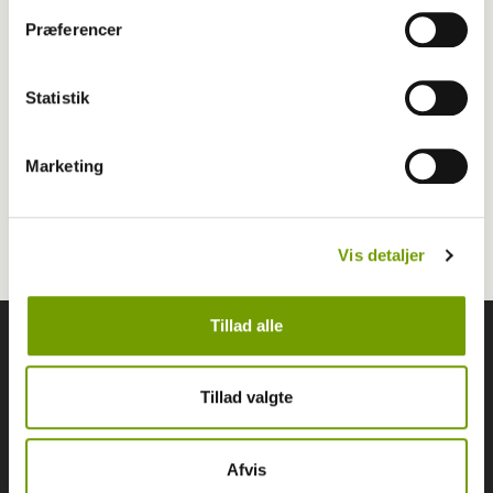
Præferencer
Nøgleord
Statistik
raceportræt
engelsk cocker spaniel
Marketing
Marie Fog
Mette Flanmose
Annette Buur
Vis detaljer
Tillad alle
Følg os
Tillad valgte
Hunden.dk
Afvis