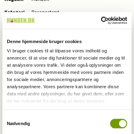
Kategori
Raceportræt
Udgivet
2026
år
Denne hjemmeside bruger cookies
Udgivet
6
Vi bruger cookies til at tilpasse vores indhold og
måned
annoncer, til at vise dig funktioner til sociale medier og til
at analysere vores trafik. Vi deler også oplysninger om
Start
40
din brug af vores hjemmeside med vores partnere inden
side nr.
for sociale medier, annonceringspartnere og
Antal
analysepartnere. Vores partnere kan kombinere disse
10,0
sider
data med andre oplysninger, du har givet dem, eller som
de har indsamlet fra din brug af deres tjenester.
Skribent
Helle Dan
Noble Hound Studio, Kaj Frøling, Helle Dan,
Samtykkevalg
Nødvendig
Fotograf
Mikkel Saugmann Jensen, Rinnie Mathilde
Ilsøe