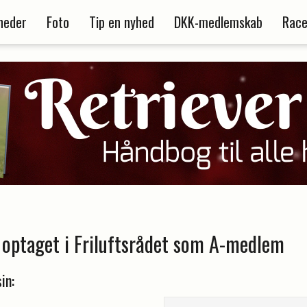
heder
Foto
Tip en nyhed
DKK-medlemskab
Race
) optaget i Friluftsrådet som A-medlem
in: