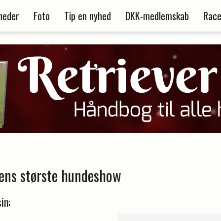
heder
Foto
Tip en nyhed
DKK-medlemskab
Race
dens største hundeshow
in: