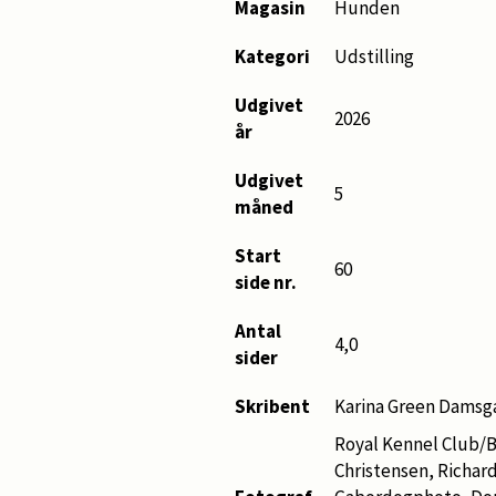
Magasin
Hunden
Kategori
Udstilling
Udgivet
2026
år
Udgivet
5
måned
Start
60
side nr.
Antal
4,0
sider
Skribent
Karina Green Damsg
Royal Kennel Club/B
Christensen, Richar