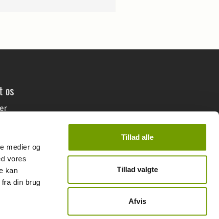
t os
her
 os
ering
Tillad alle
ale medier og
ed vores
Tillad valgte
re kan
fra din brug
Afvis