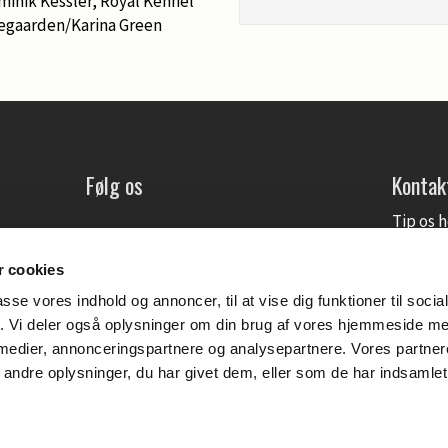
inik Kessler, Royal Kennel
egaarden/Karina Green
Følg os
Kontak
Tip os 
Kontakt
Annonc
 cookies
passe vores indhold og annoncer, til at vise dig funktioner til soci
fik. Vi deler også oplysninger om din brug af vores hjemmeside m
 medier, annonceringspartnere og analysepartnere. Vores partne
ndre oplysninger, du har givet dem, eller som de har indsamlet 
Se også: