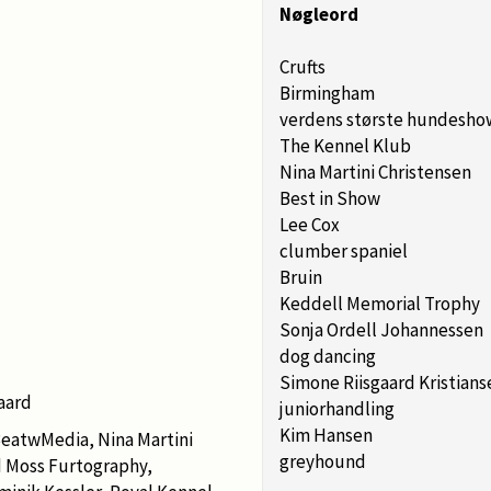
Nøgleord
Crufts
Birmingham
verdens største hundesho
The Kennel Klub
Nina Martini Christensen
Best in Show
Lee Cox
clumber spaniel
Bruin
Keddell Memorial Trophy
Sonja Ordell Johannessen
dog dancing
Simone Riisgaard Kristians
aard
juniorhandling
Kim Hansen
eatwMedia, Nina Martini
greyhound
d Moss Furtography,