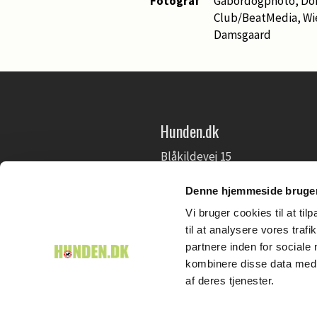
Fotograf
Gabordogphoto, Dom
Club/BeatMedia, Wi
Damsgaard
Hunden.dk
Blåkildevej 15
9500 Hobro
+45 98 51 20 66
Denne hjemmeside bruger
Mediehuset@wiegaarden.dk
Vi bruger cookies til at til
til at analysere vores tra
partnere inden for sociale
kombinere disse data med a
af deres tjenester.